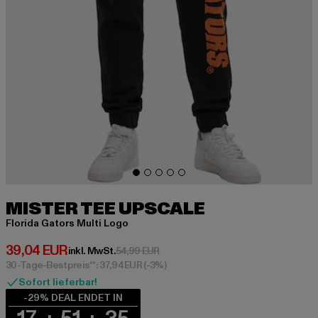
MISTER TEE UPSCALE
Florida Gators Multi Logo
Derzeitiger Preis: 39,04 EUR
39,04 EUR
Aktionspreis: 54,99 EUR
inkl. MwSt.
54,99 EUR
30-Tage-Bestpreis**: 37,94 EUR
(-3%)
Sofort lieferbar!
-29% DEAL ENDET IN