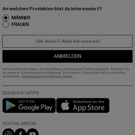
An welchen Produkten bist du interessiert?
MÄNNER
FRAUEN
E-MAIL
ANMELDEN
Informationen dazu, wie DefShop mit Deinen Daten umgeht, findest Du
in unserer Datenschutzerklärung. Du kannst Dich jederzeit kostenfei
abmelden.
Datenschutzerklärung lesen.
Play market
App store
Instagram
Facebook
YouTube