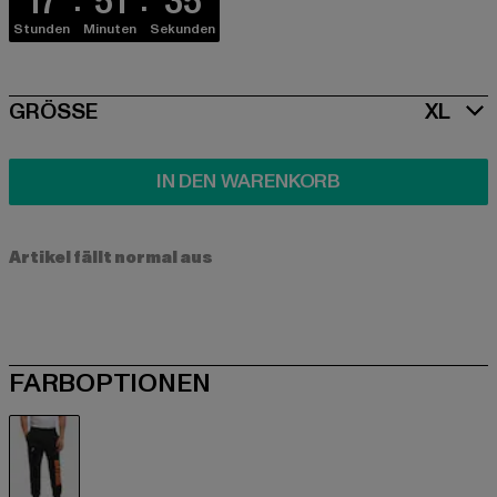
17
51
35
Stunden
Minuten
Sekunden
SIZE
GRÖSSE
XL
IN DEN WARENKORB
Artikel fällt normal aus
FARBOPTIONEN