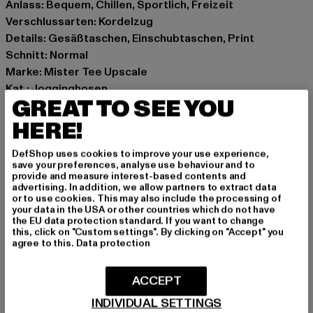
Anlass: Bequem, Chillen, Sportlich, Freizeit
Verschlussarten: Kordelzug
Details: Gesäßtaschen, Einschubtaschen, Print
Schnitt: Normal
Marke: Mister Tee Upscale
Kat.: Jogginghosen
GREAT TO SEE YOU
Farbe: schwarz
Hersteller Farbe: black
HERE!
Materialzusammensetzung: 70% Baumwolle, 30%
DefShop uses cookies to improve your use experience,
Polyester
save your preferences, analyse use behaviour and to
Art.Nr: MT3743-00007
provide and measure interest-based contents and
advertising. In addition, we allow partners to extract data
or to use cookies. This may also include the processing of
Hersteller: TB International GmbH |
info@tbint.de
your data in the USA or other countries which do not have
the EU data protection standard. If you want to change
Dr.-Robert-Murjahn-Straße 7 | 64372 Ober-Ramstadt |
this, click on "Custom settings". By clicking on "Accept" you
DE
agree to this.
Data protection
ACCEPT
GRÖSSE & PASSFORM
INDIVIDUAL SETTINGS