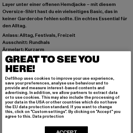
Layer unter einer offenen Hemdjacke – mit diesem
Oversize-Shirt hast du ein vielseitiges Basic, das in
keiner Garderobe fehlen sollte. Ein echtes Essential für
den Alltag.
Anlass: Alltag, Festivals, Freizeit
Ausschnitt: Rundhals
Ärmelart: Kurzarm
GREAT TO SEE YOU
Schnitt: Oversize
Marke: MJ Gonzales
HERE!
Kat.: T-Shirts
Farbe: weiß
DefShop uses cookies to improve your use experience,
save your preferences, analyse use behaviour and to
Hersteller Farbe: white
provide and measure interest-based contents and
Materialzusammensetzung: 100% Baumwolle
advertising. In addition, we allow partners to extract data
or to use cookies. This may also include the processing of
Art.Nr: MJG11608-00220
your data in the USA or other countries which do not have
the EU data protection standard. If you want to change
this, click on "Custom settings". By clicking on "Accept" you
Hersteller: TB International GmbH |
info@tbint.de
agree to this.
Data protection
Dr.-Robert-Murjahn-Straße 7 | 64372 Ober-Ramstadt |
DE
ACCEPT