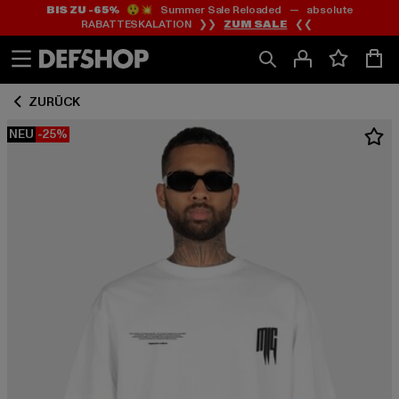
BIS ZU -65%
😲💥 Summer Sale Reloaded — absolute
Zum
Zum
RABATTESKALATION ❯❯
ZUM SALE
❮❮
Inhalt
Fußzeile
springen
springen
ZURÜCK
NEU
-25%