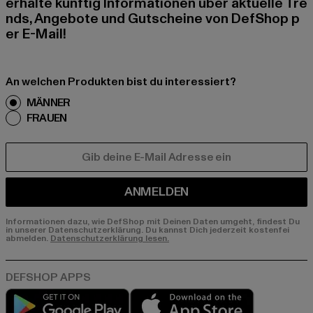
erhalte künftig Informationen über aktuelle Tre
nds, Angebote und Gutscheine von DefShop p
er E-Mail!
An welchen Produkten bist du interessiert?
MÄNNER
FRAUEN
E-MAIL
ANMELDEN
Informationen dazu, wie DefShop mit Deinen Daten umgeht, findest Du
in unserer Datenschutzerklärung. Du kannst Dich jederzeit kostenfei
abmelden.
Datenschutzerklärung lesen.
Play market
App store