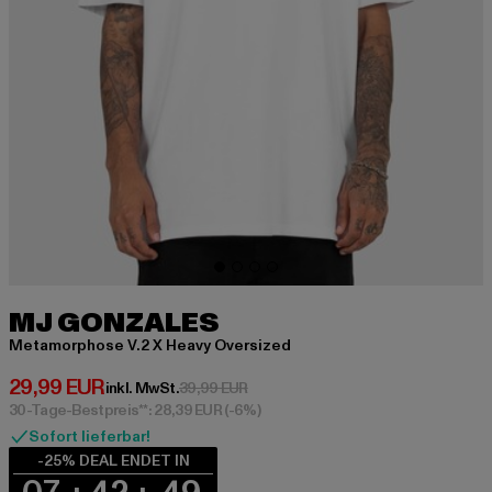
MJ GONZALES
Metamorphose V.2 X Heavy Oversized
Derzeitiger Preis: 29,99 EUR
29,99 EUR
Aktionspreis: 39,99 EUR
inkl. MwSt.
39,99 EUR
30-Tage-Bestpreis**: 28,39 EUR
(-6%)
Sofort lieferbar!
-25% DEAL ENDET IN