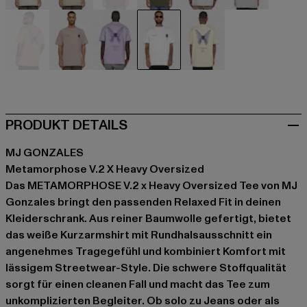
beige
beige
braun
grün
grau
grau
orange
rosa
violet
weiß
gelb
PRODUKT DETAILS
MJ GONZALES
Metamorphose V.2 X Heavy Oversized
Das METAMORPHOSE V.2 x Heavy Oversized Tee von MJ
Gonzales bringt den passenden Relaxed Fit in deinen
Kleiderschrank. Aus reiner Baumwolle gefertigt, bietet
das weiße Kurzarmshirt mit Rundhalsausschnitt ein
angenehmes Tragegefühl und kombiniert Komfort mit
lässigem Streetwear-Style. Die schwere Stoffqualität
sorgt für einen cleanen Fall und macht das Tee zum
unkomplizierten Begleiter. Ob solo zu Jeans oder als