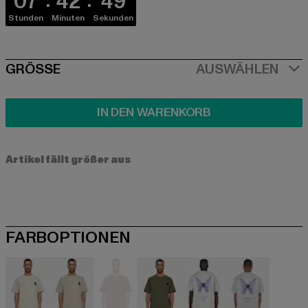
07
42
49
Stunden
Minuten
Sekunden
SIZE
GRÖSSE
AUSWÄHLEN
IN DEN WARENKORB
Artikel fällt größer aus
FARBOPTIONEN