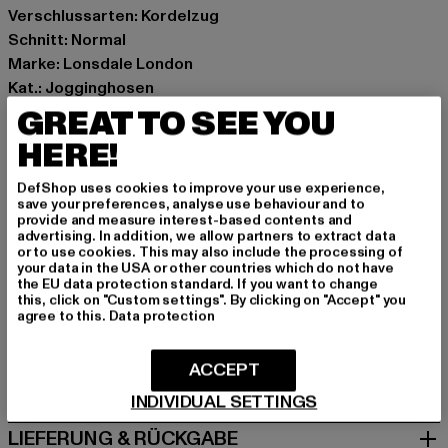
Verschlussarten: Kordelzug
Schnitt: Normal
Marke: Lonsdale London
Kat.: Jogginghosen
Farbe: schwarz
GREAT TO SEE YOU
Hersteller Farbe: Black
HERE!
Materialzusammensetzung: 60% Baumwolle, 40%
Polyester
DefShop uses cookies to improve your use experience,
save your preferences, analyse use behaviour and to
Art.Nr: 116068-10929
provide and measure interest-based contents and
advertising. In addition, we allow partners to extract data
or to use cookies. This may also include the processing of
Hersteller: Punch GmbH |
info@punch-gmbh.de
your data in the USA or other countries which do not have
Im Taubental 15a | 41468 Neuss | DE
the EU data protection standard. If you want to change
this, click on "Custom settings". By clicking on "Accept" you
agree to this.
Data protection
GRÖSSE & PASSFORM
ACCEPT
PFLEGEHINWEISE
INDIVIDUAL SETTINGS
LIEFERUNG & RÜCKGABE