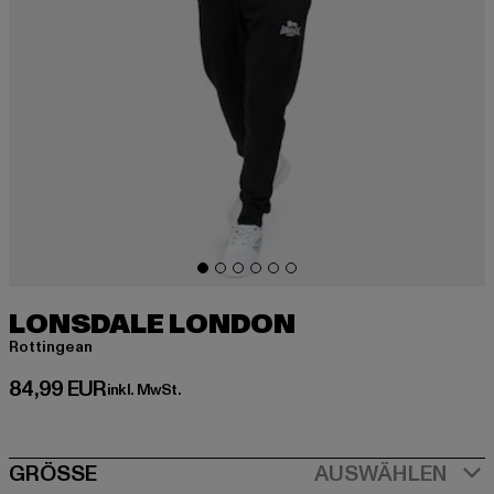
LONSDALE LONDON
Rottingean
Derzeitiger Preis: 84,99 EUR
84,99 EUR
inkl. MwSt.
SIZE
GRÖSSE
AUSWÄHLEN