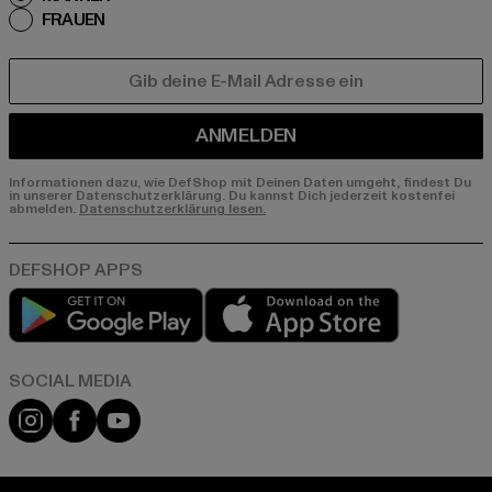
FRAUEN
E-MAIL
ANMELDEN
Informationen dazu, wie DefShop mit Deinen Daten umgeht, findest Du
in unserer Datenschutzerklärung. Du kannst Dich jederzeit kostenfei
abmelden.
Datenschutzerklärung lesen.
Play market
App store
Instagram
Facebook
YouTube