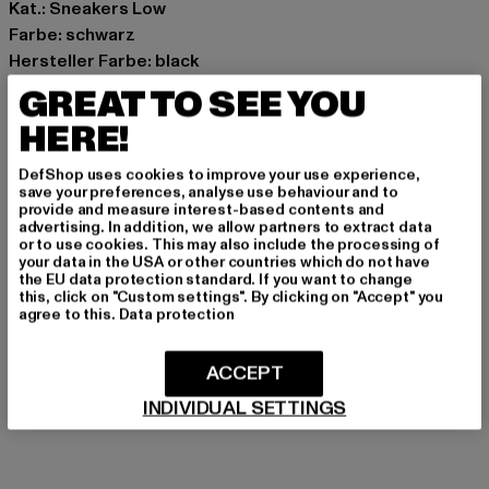
Kat.: Sneakers Low
Farbe: schwarz
Hersteller Farbe: black
Obermaterial: sonstiges Material
GREAT TO SEE YOU
Innenfutter: sonstiges Material
HERE!
Art.Nr: PD00016393-00007
DefShop uses cookies to improve your use experience,
Hersteller: Buffalo Boots GmbH |
service-de@buffalo-
save your preferences, analyse use behaviour and to
provide and measure interest-based contents and
boots.com
advertising. In addition, we allow partners to extract data
Schanzenstraße 41 | 51063 Köln | DE
or to use cookies. This may also include the processing of
your data in the USA or other countries which do not have
the EU data protection standard. If you want to change
this, click on "Custom settings". By clicking on "Accept" you
agree to this.
Data protection
GRÖSSE & PASSFORM
PFLEGEHINWEISE
ACCEPT
INDIVIDUAL SETTINGS
LIEFERUNG & RÜCKGABE