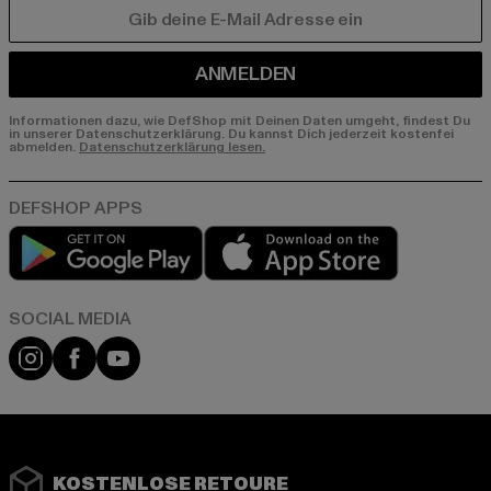
E-MAIL
ANMELDEN
Informationen dazu, wie DefShop mit Deinen Daten umgeht, findest Du
in unserer Datenschutzerklärung. Du kannst Dich jederzeit kostenfei
abmelden.
Datenschutzerklärung lesen.
Play market
App store
Instagram
Facebook
YouTube
KOSTENLOSE RETOURE