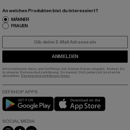
An welchen Produkten bist du interessiert?
MÄNNER
FRAUEN
E-MAIL
ANMELDEN
Informationen dazu, wie DefShop mit Deinen Daten umgeht, findest Du
in unserer Datenschutzerklärung. Du kannst Dich jederzeit kostenfei
abmelden.
Datenschutzerklärung lesen.
Play market
App store
Instagram
Facebook
YouTube