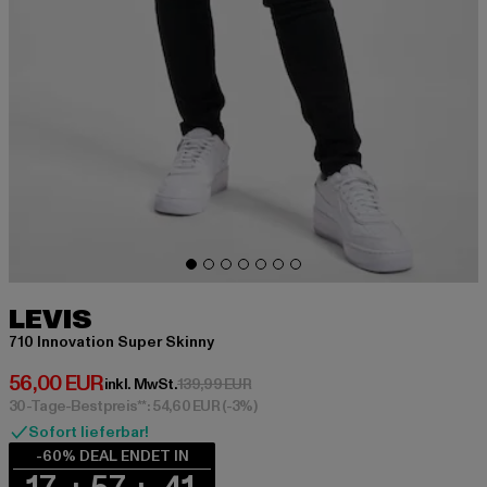
LEVIS
710 Innovation Super Skinny
Derzeitiger Preis: 56,00 EUR
56,00 EUR
Aktionspreis: 139,99 EUR
inkl. MwSt.
139,99 EUR
30-Tage-Bestpreis**: 54,60 EUR
(-3%)
Sofort lieferbar!
-60% DEAL ENDET IN