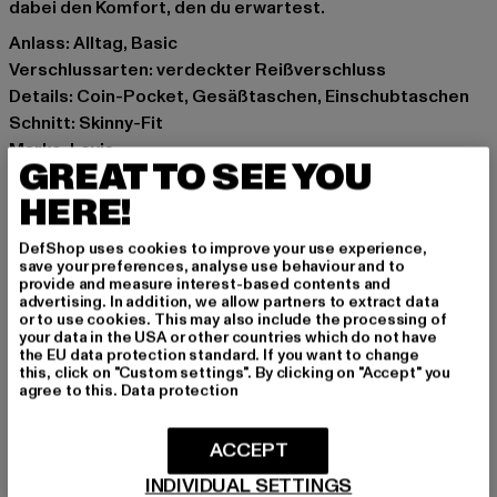
dabei den Komfort, den du erwartest.
Anlass: Alltag, Basic
Verschlussarten: verdeckter Reißverschluss
Details: Coin-Pocket, Gesäßtaschen, Einschubtaschen
Schnitt: Skinny-Fit
Marke: Levis
GREAT TO SEE YOU
Kat.: Skinny Fit Jeans
HERE!
Farbe: schwarz
Hersteller Farbe: dark intentions
DefShop uses cookies to improve your use experience,
Materialzusammensetzung: 73% Baumwolle, 13%
save your preferences, analyse use behaviour and to
Lyocell, 9% Polyester, 3% Elasthan
provide and measure interest-based contents and
advertising. In addition, we allow partners to extract data
Art.Nr: 17780-09034
or to use cookies. This may also include the processing of
your data in the USA or other countries which do not have
the EU data protection standard. If you want to change
Hersteller: Levi Strauss & Co. BV |
privacy@levi.com
this, click on "Custom settings". By clicking on "Accept" you
Leonardo Da Vincilaan 19 | 1831 Diegem | BE
agree to this.
Data protection
ACCEPT
GRÖSSE & PASSFORM
INDIVIDUAL SETTINGS