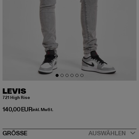
LEVIS
721 High Rise
Derzeitiger Preis: 140,00 EUR
140,00 EUR
inkl. MwSt.
SIZE
GRÖSSE
AUSWÄHLEN