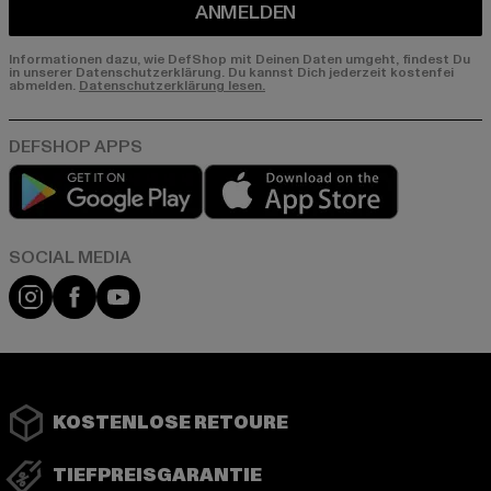
ANMELDEN
Informationen dazu, wie DefShop mit Deinen Daten umgeht, findest Du
in unserer Datenschutzerklärung. Du kannst Dich jederzeit kostenfei
abmelden.
Datenschutzerklärung lesen.
Play market
App store
Instagram
Facebook
YouTube
KOSTENLOSE RETOURE
TIEFPREISGARANTIE