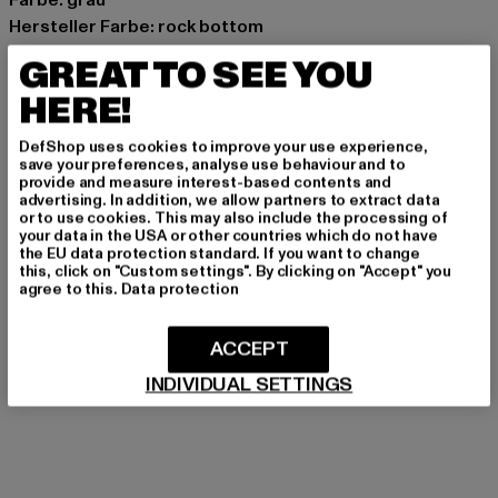
Hersteller Farbe: rock bottom
Materialzusammensetzung: 70% Lyocell, 18% Polyester,
GREAT TO SEE YOU
10% Baumwolle, 2% Elasthan
HERE!
Art.Nr: 18882-09079
DefShop uses cookies to improve your use experience,
Hersteller: Levi Strauss & Co. BV |
privacy@levi.com
save your preferences, analyse use behaviour and to
provide and measure interest-based contents and
Leonardo Da Vincilaan 19 | 1831 Diegem | BE
advertising. In addition, we allow partners to extract data
or to use cookies. This may also include the processing of
your data in the USA or other countries which do not have
the EU data protection standard. If you want to change
GRÖSSE & PASSFORM
this, click on "Custom settings". By clicking on "Accept" you
agree to this.
Data protection
PFLEGEHINWEISE
ACCEPT
LIEFERUNG & RÜCKGABE
INDIVIDUAL SETTINGS