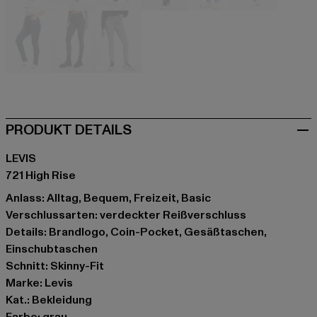
blau
blau
blau
blau
blau
blau
blau
grau
grau
PRODUKT DETAILS
LEVIS
721 High Rise
Anlass: Alltag, Bequem, Freizeit, Basic
Verschlussarten: verdeckter Reißverschluss
Details: Brandlogo, Coin-Pocket, Gesäßtaschen,
Einschubtaschen
Schnitt: Skinny-Fit
Marke: Levis
Kat.: Bekleidung
Farbe: grau