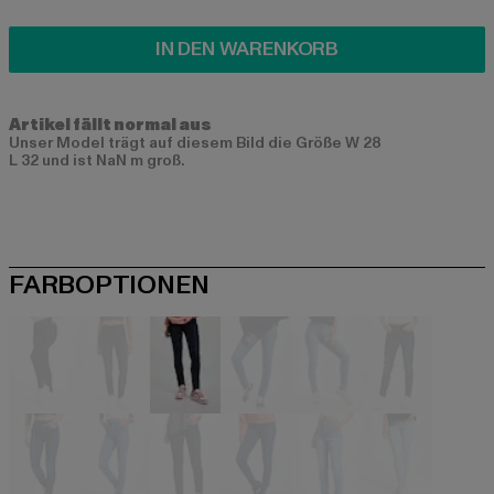
IN DEN WARENKORB
Artikel fällt normal aus
Unser Model trägt auf diesem Bild die Größe W 28
L 32 und ist NaN m groß.
FARBOPTIONEN
schwarz
schwarz
blau
blau
blau
blau