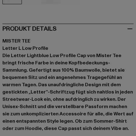
blau
blau
blau
blau
PRODUKT DETAILS
MISTER TEE
Letter L Low Profile
Die Letter Lightblue Low Profile Cap von Mister Tee
bringt frische Farbe in deine Kopfbedeckungs-
Sammlung. Gefertigt aus 100% Baumwolle, bietet sie
bequemen Sitz und ein angenehmes Tragegefühl an
warmen Tagen. Das unaufdringliche Design mit dem
gestickten „Letter“-Schriftzug fügt sich nahtlos in jeden
Streetwear-Look ein, ohne aufdringlich zu wirken. Der
Unisex-Schnitt und die verstellbare Passform machen
sie zum unkomplizierten Accessoire für alle, die Wert auf
einen entspannten Style legen. Ob zum Sommer-Shirt
oder zum Hoodie, diese Cap passt sich deinem Vibe an.