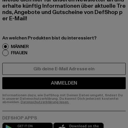
erhalte künftig Informationen über aktuelle Tre
nds, Angebote und Gutscheine von DefShop p
er E-Mail!
An welchen Produkten bist du interessiert?
MÄNNER
FRAUEN
E-MAIL
ANMELDEN
Informationen dazu, wie DefShop mit Deinen Daten umgeht, findest Du
in unserer Datenschutzerklärung. Du kannst Dich jederzeit kostenfei
abmelden.
Datenschutzerklärung lesen.
Play market
App store