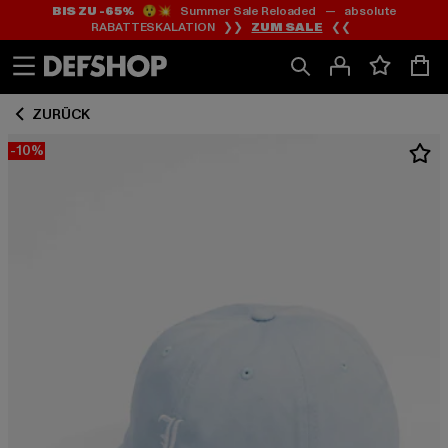
BIS ZU -65%
😲💥 Summer Sale Reloaded — absolute
Zum
Zum
RABATTESKALATION ❯❯
ZUM SALE
❮❮
Inhalt
Fußzeile
springen
springen
ZURÜCK
-10%