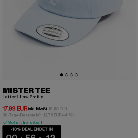
MISTER TEE
Letter L Low Profile
Derzeitiger Preis: 17,99 EUR
17,99 EUR
Aktionspreis: 19,99 EUR
inkl. MwSt.
19,99 EUR
30-Tage-Bestpreis**: 12,79 EUR
(-41%)
Sofort lieferbar!
-10% DEAL ENDET IN