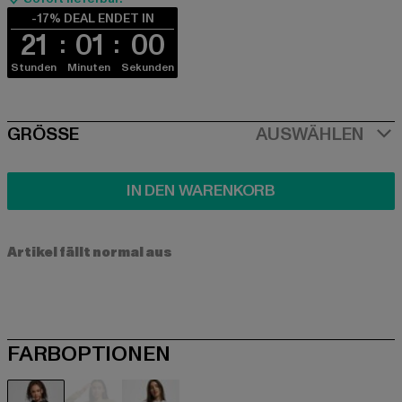
-17% DEAL ENDET IN
21
00
59
Stunden
Minuten
Sekunden
SIZE
GRÖSSE
AUSWÄHLEN
IN DEN WARENKORB
Artikel fällt normal aus
FARBOPTIONEN