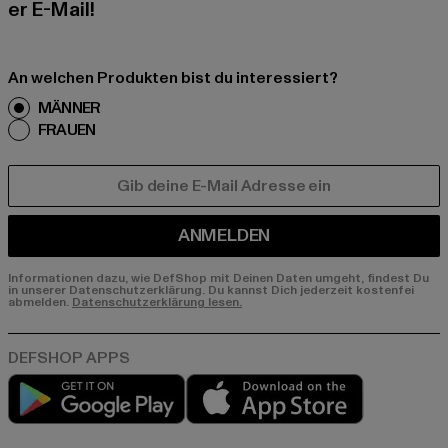
er E-Mail!
An welchen Produkten bist du interessiert?
MÄNNER
FRAUEN
E-MAIL
ANMELDEN
Informationen dazu, wie DefShop mit Deinen Daten umgeht, findest Du
in unserer Datenschutzerklärung. Du kannst Dich jederzeit kostenfei
abmelden.
Datenschutzerklärung lesen.
Play market
App store