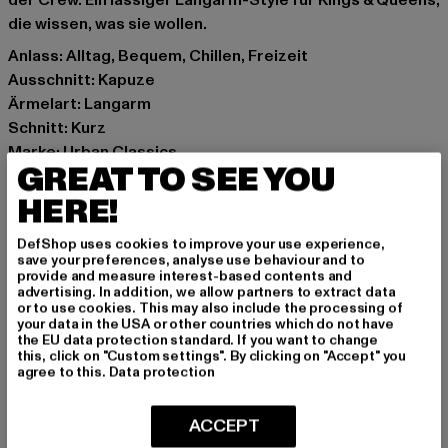
der Crew. Ein lässiger Langarm-Style für Kings & Queens,
die wissen, was sie wollen.
Anlass: Alltag, Bequem, Chillen, Freizeit
Ausschnitt: Kapuze
Ärmelart: Langarm
Schnitt: Kurz
Marke: Urban Classics
GREAT TO SEE YOU
Kat.: Hoodies
Farbe: schwarz
HERE!
Hersteller Farbe: black
DefShop uses cookies to improve your use experience,
Materialzusammensetzung: 65% Baumwolle, 35%
save your preferences, analyse use behaviour and to
Polyester
provide and measure interest-based contents and
advertising. In addition, we allow partners to extract data
Art.Nr: TB4356-00007
or to use cookies. This may also include the processing of
your data in the USA or other countries which do not have
the EU data protection standard. If you want to change
Hersteller: TB International GmbH |
info@tbint.de
this, click on "Custom settings". By clicking on "Accept" you
Dr.-Robert-Murjahn-Straße 7 | 64372 Ober-Ramstadt |
agree to this.
Data protection
DE
ACCEPT