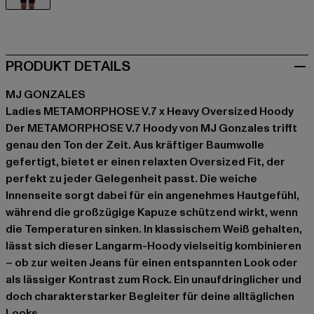
weiß
PRODUKT DETAILS
MJ GONZALES
Ladies METAMORPHOSE V.7 x Heavy Oversized Hoody
Der METAMORPHOSE V.7 Hoody von MJ Gonzales trifft
genau den Ton der Zeit. Aus kräftiger Baumwolle
gefertigt, bietet er einen relaxten Oversized Fit, der
perfekt zu jeder Gelegenheit passt. Die weiche
Innenseite sorgt dabei für ein angenehmes Hautgefühl,
während die großzügige Kapuze schützend wirkt, wenn
die Temperaturen sinken. In klassischem Weiß gehalten,
lässt sich dieser Langarm-Hoody vielseitig kombinieren
– ob zur weiten Jeans für einen entspannten Look oder
als lässiger Kontrast zum Rock. Ein unaufdringlicher und
doch charakterstarker Begleiter für deine alltäglichen
Looks.