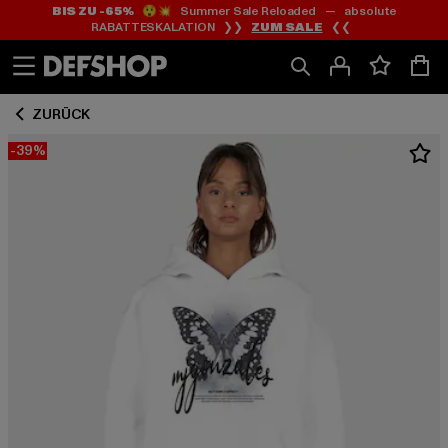
BIS ZU -65%
😲💥 Summer Sale Reloaded — absolute
Zum
Zum
RABATTESKALATION ❯❯
ZUM SALE
❮❮
Inhalt
Fußzeile
springen
springen
ZURÜCK
-39%