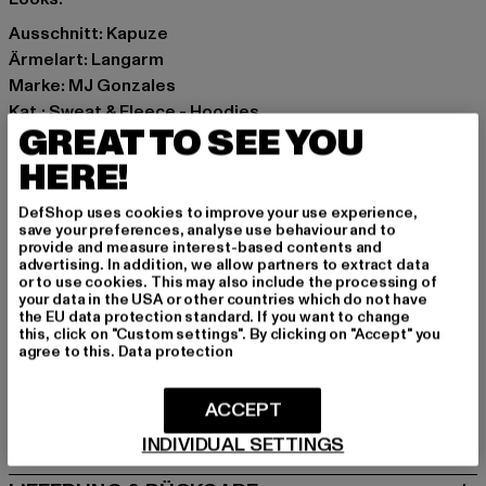
Ausschnitt: Kapuze
Ärmelart: Langarm
Marke: MJ Gonzales
Kat.: Sweat & Fleece - Hoodies
GREAT TO SEE YOU
Farbe: weiß
Hersteller Farbe: white
HERE!
Materialzusammensetzung: 100% Baumwolle
DefShop uses cookies to improve your use experience,
Art.Nr: MJG11655-00220
save your preferences, analyse use behaviour and to
provide and measure interest-based contents and
advertising. In addition, we allow partners to extract data
Hersteller: TB International GmbH |
info@tbint.de
or to use cookies. This may also include the processing of
Dr.-Robert-Murjahn-Straße 7 | 64372 Ober-Ramstadt |
your data in the USA or other countries which do not have
the EU data protection standard. If you want to change
DE
this, click on "Custom settings". By clicking on "Accept" you
agree to this.
Data protection
GRÖSSE & PASSFORM
ACCEPT
PFLEGEHINWEISE
INDIVIDUAL SETTINGS