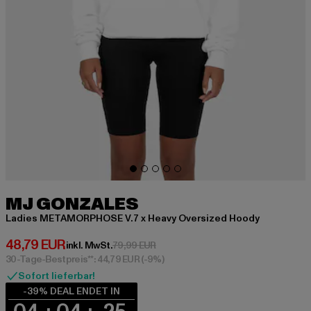
MJ GONZALES
Ladies METAMORPHOSE V.7 x Heavy Oversized Hoody
Derzeitiger Preis: 48,79 EUR
48,79 EUR
Aktionspreis: 79,99 EUR
inkl. MwSt.
79,99 EUR
30-Tage-Bestpreis**: 44,79 EUR
(-9%)
Sofort lieferbar!
-39% DEAL ENDET IN