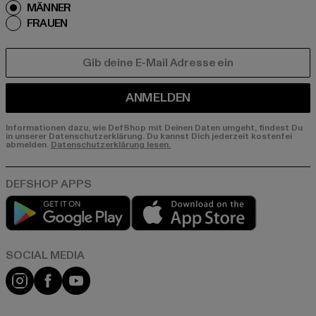
MÄNNER
FRAUEN
E-MAIL
ANMELDEN
Informationen dazu, wie DefShop mit Deinen Daten umgeht, findest Du
in unserer Datenschutzerklärung. Du kannst Dich jederzeit kostenfei
abmelden.
Datenschutzerklärung lesen.
Play market
App store
Instagram
Facebook
YouTube