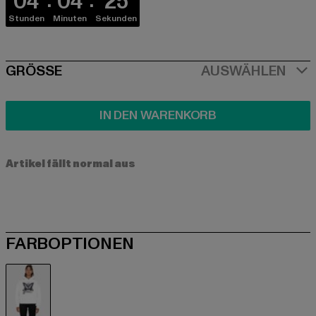
04
04
25
Stunden
Minuten
Sekunden
SIZE
GRÖSSE
AUSWÄHLEN
IN DEN WARENKORB
Artikel fällt normal aus
FARBOPTIONEN