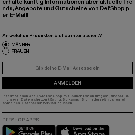
erhalte künftig Informationen über aktuelle Tre
nds, Angebote und Gutscheine von DefShop p
er E-Mail!
An welchen Produkten bist du interessiert?
MÄNNER
FRAUEN
E-MAIL
ANMELDEN
Informationen dazu, wie DefShop mit Deinen Daten umgeht, findest Du
in unserer Datenschutzerklärung. Du kannst Dich jederzeit kostenfei
abmelden.
Datenschutzerklärung lesen.
Play market
App store