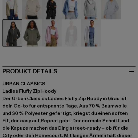
beige
beige
schwarz
blau
grau
grau
grau
olive
rosa
violet
weiß
PRODUKT DETAILS
URBAN CLASSICS
Ladies Fluffy Zip Hoody
Der Urban Classics Ladies Fluffy Zip Hoody in Grau ist
dein Go-to für entspannte Tage. Aus 70 % Baumwolle
und 30 % Polyester gefertigt, kriegst du einen soften
Fit, der easy auf Repeat geht. Der normale Schnitt und
die Kapuze machen das Ding street-ready – ob für die
City oder den Homecourt. Mit langen Ärmeln hält dieser