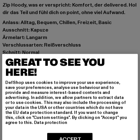
Zip Hoody, was er verspricht: Komfort, der delivered. Hol
dir das Teil und fühl dich on point, ohne viel Aufwand.
Anlass: Alltag, Bequem, Chillen, Freizeit, Basic
Ausschnitt: Kapuze
Ärmelart: Langarm
Verschlussarten: Reißverschluss
Schnitt: Normal
GREAT TO SEE YOU
Marke: Urban Classics
Kat.: Zip Hoodies
HERE!
Farbe: grau
Hersteller Farbe: charcoal
DefShop uses cookies to improve your use experience,
save your preferences, analyse use behaviour and to
Materialzusammensetzung: 70% Baumwolle, 30%
provide and measure interest-based contents and
Polyester
advertising. In addition, we allow partners to extract data
or to use cookies. This may also include the processing of
Art.Nr: TB7286-00091
your data in the USA or other countries which do not have
the EU data protection standard. If you want to change
this, click on "Custom settings". By clicking on "Accept" you
Hersteller: TB International GmbH |
info@tbint.de
agree to this.
Data protection
Dr.-Robert-Murjahn-Straße 7 | 64372 Ober-Ramstadt |
DE
ACCEPT