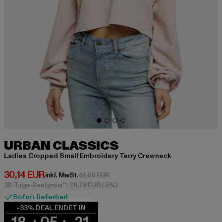
URBAN CLASSICS
Ladies Cropped Small Embroidery Terry Crewneck
Derzeitiger Preis: 30,14 EUR
30,14 EUR
Aktionspreis: 44,99 EUR
inkl. MwSt.
44,99 EUR
30-Tage-Bestpreis**: 28,79 EUR
(-5%)
Sofort lieferbar!
-33% DEAL ENDET IN