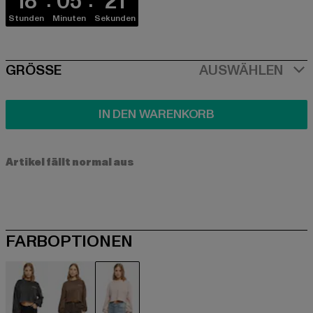
18
05
21
Stunden
Minuten
Sekunden
SIZE
GRÖSSE
AUSWÄHLEN
IN DEN WARENKORB
Artikel fällt normal aus
FARBOPTIONEN