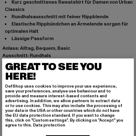
Kurz geschnittenes Sweatshirt für Damen von Urban
Classics
Rundhalsausschnitt mit feiner Rippblende
Elastische Rippbündchen an Ärmelende sorgen für
optimalen Halt
Lässige Passform
Anlass: Alltag, Bequem, Basic
Ausschnitt: Rundhals
Ärmelart: Langarm
GREAT TO SEE YOU
Schnitt: Kurz
HERE!
Marke: Urban Classics
Kat.: Pullover
DefShop uses cookies to improve your use experience,
save your preferences, analyse use behaviour and to
Farbe: rosa
provide and measure interest-based contents and
Hersteller Farbe: pink
advertising. In addition, we allow partners to extract data
or to use cookies. This may also include the processing of
Materialzusammensetzung: 100% Baumwolle
your data in the USA or other countries which do not have
Art.Nr: TB5461-00185
the EU data protection standard. If you want to change
this, click on "Custom settings". By clicking on "Accept" you
agree to this.
Data protection
Hersteller: TB International GmbH |
info@tbint.de
Dr.-Robert-Murjahn-Straße 7 | 64372 Ober-Ramstadt |