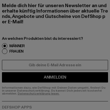
Melde dich hier für unseren Newsletter an und
erhalte künftig Informationen über aktuelle Tre
nds, Angebote und Gutscheine von DefShop p
er E-Mail!
An welchen Produkten bist du interessiert?
MÄNNER
FRAUEN
E-MAIL
ANMELDEN
Informationen dazu, wie DefShop mit Deinen Daten umgeht, findest Du
in unserer Datenschutzerklärung. Du kannst Dich jederzeit kostenfei
abmelden.
Datenschutzerklärung lesen.