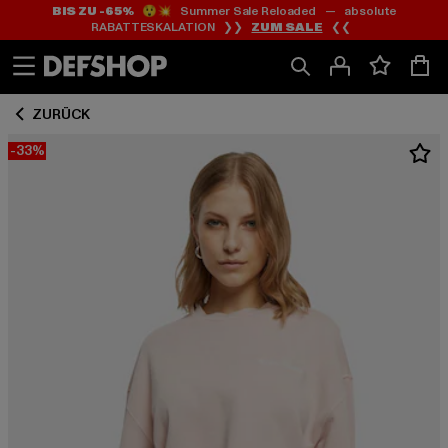
BIS ZU -65%
😲💥 Summer Sale Reloaded — absolute
Zum
Zum
RABATTESKALATION ❯❯
ZUM SALE
❮❮
Inhalt
Fußzeile
springen
springen
ZURÜCK
-33%