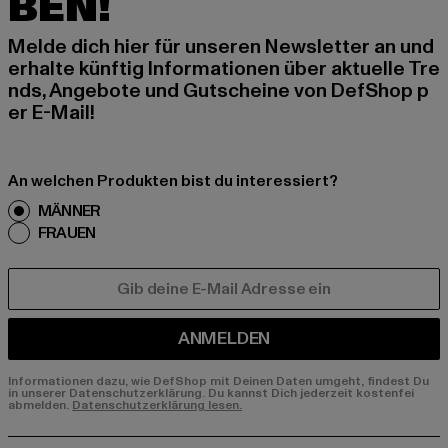
BEN!
Melde dich hier für unseren Newsletter an und
erhalte künftig Informationen über aktuelle Tre
nds, Angebote und Gutscheine von DefShop p
er E-Mail!
An welchen Produkten bist du interessiert?
MÄNNER
FRAUEN
E-MAIL
ANMELDEN
Informationen dazu, wie DefShop mit Deinen Daten umgeht, findest Du
in unserer Datenschutzerklärung. Du kannst Dich jederzeit kostenfei
abmelden.
Datenschutzerklärung lesen.