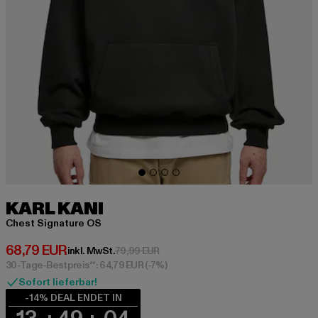
KARL KANI
Chest Signature OS
Derzeitiger Preis: 68,79 EUR
68,79 EUR
Aktionspreis: 79,99 EUR
inkl. MwSt.
79,99 EUR
30-Tage-Bestpreis**: 64,79 EUR
(-7%)
Sofort lieferbar!
-14% DEAL ENDET IN