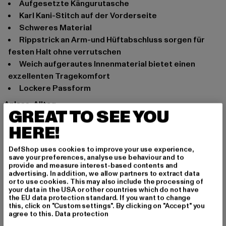
Aufgesetzte Kängurutasche
Karl Kani-Stitch auf der Vorderseite
Schweres Material
Rippstrick an Arm-und Hüftabschluss sorgen für
festen Halt ohne verrutschen
Weich aufgerautes Innenmaterial bietet einen
exzellenten Tragekomfort
Lockere Passform
Anlass: Alltag
GREAT TO SEE YOU
Ausschnitt: Kapuze
HERE!
Ärmelart: Langarm
Marke: Karl Kani
DefShop uses cookies to improve your use experience,
Kat.: Sweat & Fleece - Hoodies
save your preferences, analyse use behaviour and to
Farbe: schwarz
provide and measure interest-based contents and
advertising. In addition, we allow partners to extract data
Hersteller Farbe: black
or to use cookies. This may also include the processing of
Materialzusammensetzung: 100% Baumwolle
your data in the USA or other countries which do not have
the EU data protection standard. If you want to change
Art.Nr: 6021505-00007
this, click on "Custom settings". By clicking on "Accept" you
agree to this.
Data protection
Hersteller: Urban Styles Agency GmbH & Co. KG |