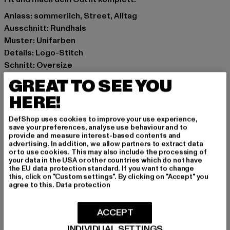
Anlass: sommerlich, Street, Alltag
Ausschnitt: Rundhals
Muster: Unifarben
Details: Logo-Stitch
Schnitt: Oversize
Marke: Karl Kani
GREAT TO SEE YOU
Kat.: T-Shirts
HERE!
Farbe: beige
Hersteller Farbe: sand
DefShop uses cookies to improve your use experience,
Materialzusammensetzung: 93% Polyester, 7% Elasthan
save your preferences, analyse use behaviour and to
provide and measure interest-based contents and
Art.Nr: 6130830-00208
advertising. In addition, we allow partners to extract data
or to use cookies. This may also include the processing of
your data in the USA or other countries which do not have
Hersteller: Urban Styles Agency GmbH & Co. KG |
the EU data protection standard. If you want to change
agentur@urbanstylesagency.com
this, click on "Custom settings". By clicking on "Accept" you
agree to this.
Data protection
Schanzenstraße 41 | 51063 Köln | DE
ACCEPT
GRÖSSE & PASSFORM
INDIVIDUAL SETTINGS