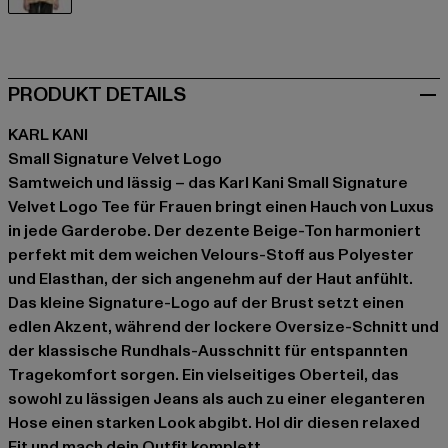
beige
PRODUKT DETAILS
KARL KANI
Small Signature Velvet Logo
Samtweich und lässig – das Karl Kani Small Signature
Velvet Logo Tee für Frauen bringt einen Hauch von Luxus
in jede Garderobe. Der dezente Beige-Ton harmoniert
perfekt mit dem weichen Velours-Stoff aus Polyester
und Elasthan, der sich angenehm auf der Haut anfühlt.
Das kleine Signature-Logo auf der Brust setzt einen
edlen Akzent, während der lockere Oversize-Schnitt und
der klassische Rundhals-Ausschnitt für entspannten
Tragekomfort sorgen. Ein vielseitiges Oberteil, das
sowohl zu lässigen Jeans als auch zu einer eleganteren
Hose einen starken Look abgibt. Hol dir diesen relaxed
Fit und mach dein Outfit komplett.