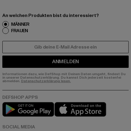
An welchen Produkten bist du interessiert?
MÄNNER
FRAUEN
E-MAIL
ANMELDEN
Informationen dazu, wie DefShop mit Deinen Daten umgeht, findest Du
in unserer Datenschutzerklärung. Du kannst Dich jederzeit kostenfei
abmelden.
Datenschutzerklärung lesen.
Play market
App store