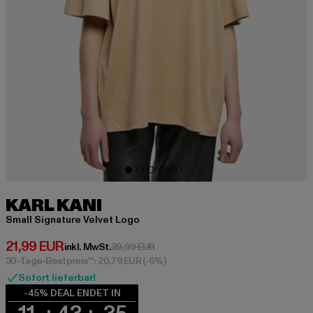
KARL KANI
Small Signature Velvet Logo
Derzeitiger Preis: 21,99 EUR
21,99 EUR
Aktionspreis: 39,99 EUR
inkl. MwSt.
39,99 EUR
30-Tage-Bestpreis**: 20,79 EUR
(-6%)
Sofort lieferbar!
-45% DEAL ENDET IN