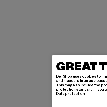
GREAT T
DefShop uses cookies to imp
and measure interest-based c
This may also include the pr
protection standard. If you w
Data protection