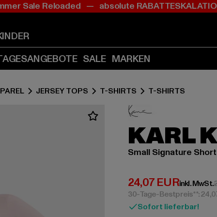
mer Sale Reloaded — absolute RABATTESKALAT
Zum
Zum
Inhalt
Fußzeile
springen
springen
KINDER
(Enter
(Enter
drücken)
drücken)
TAGESANGEBOTE
SALE
MARKEN
PAREL
JERSEY TOPS
T-SHIRTS
T-SHIRTS
KARL 
Small Signature Short
Derzeitiger Preis:
24,07 EUR
inkl. MwSt.
30-Tage-Bestpreis**: 24,0
Sofort lieferbar!