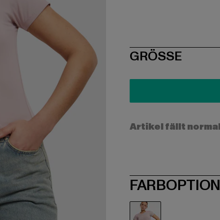
SIZE
GRÖSSE
Artikel fällt norma
FARBOPTIO