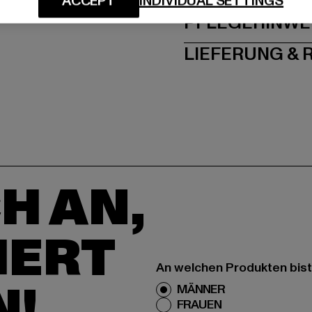
ACCEPT
INDIVIDUAL SETTINGS
PFLEGEHINWE
LIEFERUNG &
H AN,
IERT
An welchen Produkten bist
N!
MÄNNER
FRAUEN