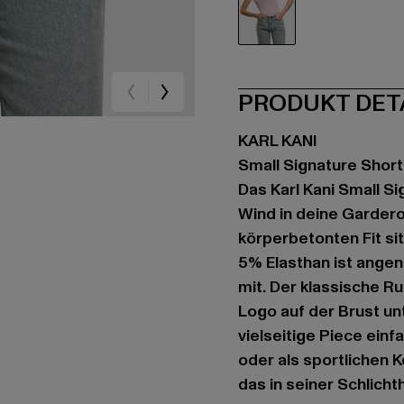
rosa
PRODUKT DET
KARL KANI
Small Signature Short
Das Karl Kani Small Si
Wind in deine Gardero
körperbetonten Fit si
5% Elasthan ist ange
mit. Der klassische R
Logo auf der Brust un
vielseitige Piece einf
oder als sportlichen K
das in seiner Schlicht