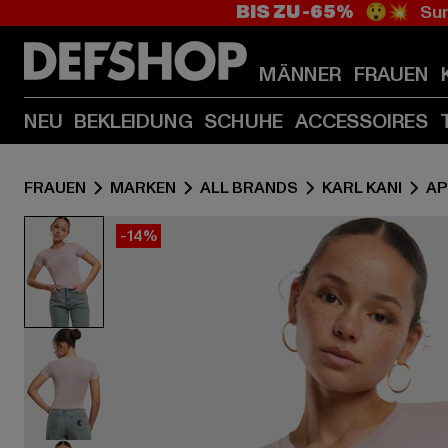
BIS ZU -65%
😲💥 Sum
MÄNNER
FRAUEN
NEU
BEKLEIDUNG
SCHUHE
ACCESSOIRES
FRAUEN
MARKEN
ALL BRANDS
KARL KANI
AP
-14%