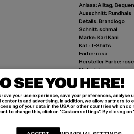
Anlass: Alltag, Bequem,
Ausschnitt: Rundhals
Details: Brandlogo
Schnitt: schmal
Marke: Karl Kani
Kat.: T-Shirts
Farbe: rosa
Hersteller Farbe: rose
Materialzusammenset
O SEE YOU HERE!
Art.Nr: 61300017-010
Hersteller: Urban Sty
rove your use experience, save your preferences, analyse u
ontents and advertising. In addition, we allow partners to e
agentur@urbanstyle
ocessing of your data in the USA or other countries which do 
Schanzenstraße 41 | 5
ant to change this, click on "Custom settings". By clicking on 
GRÖSSE 