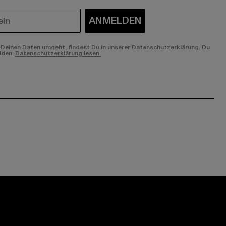
ANMELDEN
Deinen Daten umgeht, findest Du in unserer Datenschutzerklärung. Du
lden.
Datenschutzerklärung lesen.