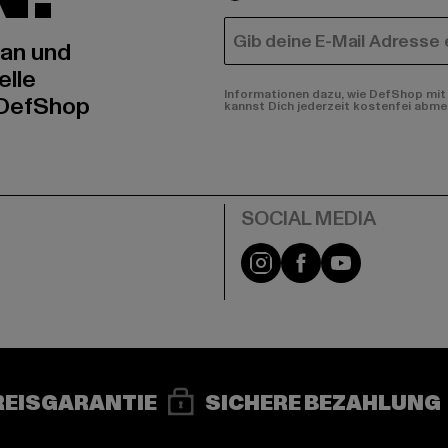
E-MAIL
 an und
elle
Informationen dazu, wie DefShop mit 
 DefShop
kannst Dich jederzeit kostenfei abme
e
Instagram
Facebook
YouTube
REISGARANTIE
SICHERE BEZAHLUNG