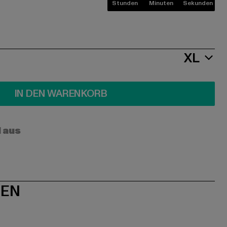
Stunden
Minuten
Sekunden
XL
IN DEN WARENKORB
l aus
NEN