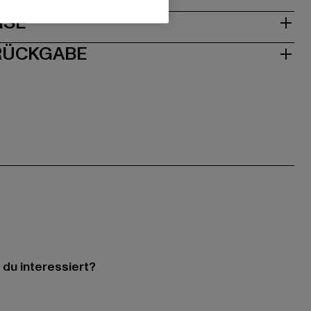
ISE
 RÜCKGABE
 du interessiert?