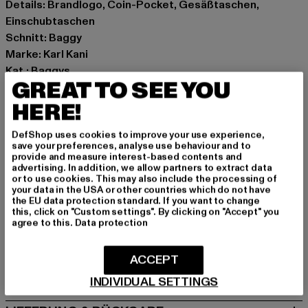
Details: Brandlogo, Coin-Pocket, Gesäßtaschen,
Einschubtaschen
Schnitt: Baggy
Marke: Karl Kani
Kat.: Baggys
GREAT TO SEE YOU
Farbe: blau
Hersteller Farbe: blue/sand
HERE!
Materialzusammensetzung: 100% Baumwolle
DefShop uses cookies to improve your use experience,
Art.Nr: 61000020-04714
save your preferences, analyse use behaviour and to
provide and measure interest-based contents and
advertising. In addition, we allow partners to extract data
Hersteller: Urban Styles Agency GmbH & Co. KG |
or to use cookies. This may also include the processing of
agentur@urbanstylesagency.com
your data in the USA or other countries which do not have
the EU data protection standard. If you want to change
Schanzenstraße 41 | 51063 Köln | DE
this, click on "Custom settings". By clicking on "Accept" you
agree to this.
Data protection
GRÖSSE & PASSFORM
ACCEPT
PFLEGEHINWEISE
INDIVIDUAL SETTINGS