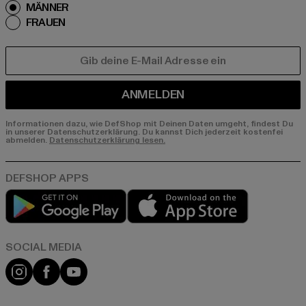
MÄNNER
FRAUEN
E-MAIL
ANMELDEN
Informationen dazu, wie DefShop mit Deinen Daten umgeht, findest Du
in unserer Datenschutzerklärung. Du kannst Dich jederzeit kostenfei
abmelden.
Datenschutzerklärung lesen.
Play market
App store
Instagram
Facebook
YouTube