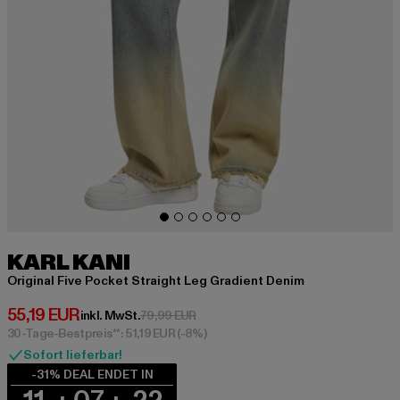
KARL KANI
Original Five Pocket Straight Leg Gradient Denim
Derzeitiger Preis: 55,19 EUR
55,19 EUR
Aktionspreis: 79,99 EUR
inkl. MwSt.
79,99 EUR
30-Tage-Bestpreis**: 51,19 EUR
(-8%)
Sofort lieferbar!
-31% DEAL ENDET IN