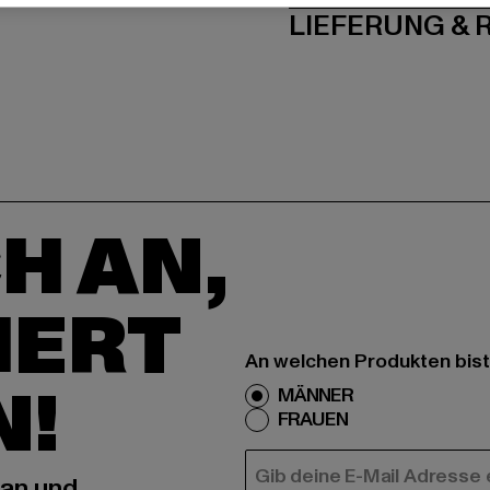
LIEFERUNG &
H AN,
IERT
An welchen Produkten bist
N!
MÄNNER
FRAUEN
E-MAIL
 an und