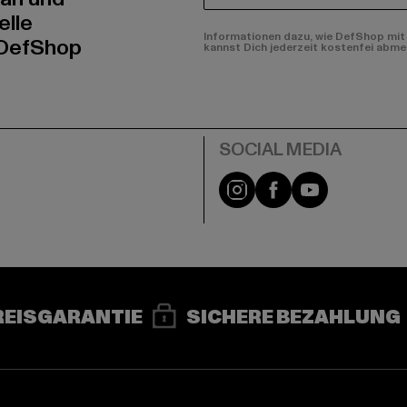
elle
Informationen dazu, wie DefShop mit 
 DefShop
kannst Dich jederzeit kostenfei abme
e
Instagram
Facebook
YouTube
REISGARANTIE
SICHERE BEZAHLUNG