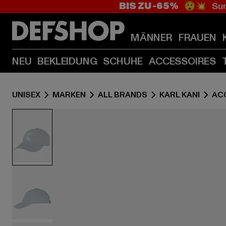
BIS ZU -65%
😲💥 Sum
MÄNNER
FRAUEN
NEU
BEKLEIDUNG
SCHUHE
ACCESSOIRES
UNISEX
MARKEN
ALL BRANDS
KARL KANI
AC