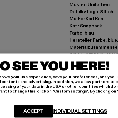
Muster: Unifarben
Details: Logo-Stitch
Marke: Karl Kani
Kat.: Snapback
Farbe: blau
Hersteller Farbe: blu
Materialzusammense
Art.Nr: 7010029-0471
O SEE YOU HERE!
Hersteller: Urban Sty
agentur@urbanstyle
rove your use experience, save your preferences, analyse u
ontents and advertising. In addition, we allow partners to e
Schanzenstraße 41 | 5
ocessing of your data in the USA or other countries which do 
ant to change this, click on "Custom settings". By clicking on 
GRÖSSE 
ACCEPT
INDIVIDUAL SETTINGS
PFLEGEHINWE