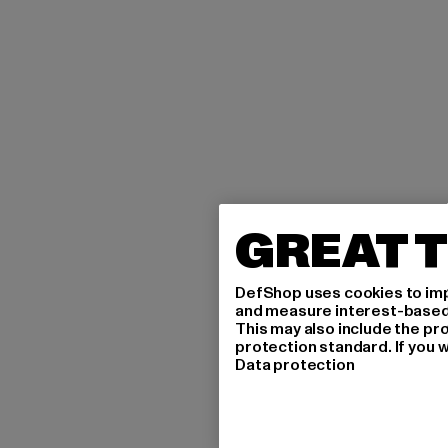
GREAT T
DefShop uses cookies to imp
and measure interest-based c
This may also include the pr
protection standard. If you w
Data protection