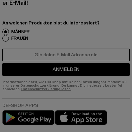
er E-Mail!
An welchen Produkten bist du interessiert?
MÄNNER
FRAUEN
E-MAIL
ANMELDEN
Informationen dazu, wie DefShop mit Deinen Daten umgeht, findest Du
in unserer Datenschutzerklärung. Du kannst Dich jederzeit kostenfei
abmelden.
Datenschutzerklärung lesen.
Play market
App store