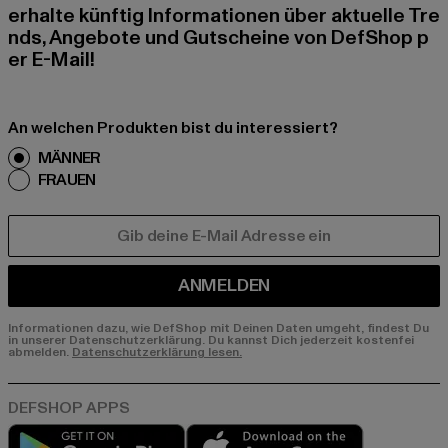
erhalte künftig Informationen über aktuelle Tre
nds, Angebote und Gutscheine von DefShop p
er E-Mail!
An welchen Produkten bist du interessiert?
MÄNNER
FRAUEN
E-MAIL
ANMELDEN
Informationen dazu, wie DefShop mit Deinen Daten umgeht, findest Du
in unserer Datenschutzerklärung. Du kannst Dich jederzeit kostenfei
abmelden.
Datenschutzerklärung lesen.
Play market
App store