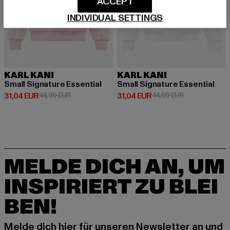
ACCEPT
INDIVIDUAL SETTINGS
KARL KANI
KARL KANI
Small Signature Essential
Small Signature Essential
Derzeitiger Preis: 31,04 EUR
Aktionspreis: 44,99 EUR
Derzeitiger Preis: 31,04 EUR
Aktionspreis: 
31,04 EUR
44,99 EUR
31,04 EUR
44,99 EUR
MELDE DICH AN, UM
INSPIRIERT ZU BLEI
BEN!
Melde dich hier für unseren Newsletter an und