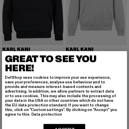
KARL KANI
KARL KANI
Kani Flames Os
Small Signature Essential
GREAT TO SEE YOU
Derzeitiger Preis: 40,49 EUR
Aktionspreis: 44,99 EUR
Derzeitiger Preis: 28,79 EUR
Aktionspreis:
40,49 EUR
44,99 EUR
28,79 EUR
44,99 EUR
HERE!
DefShop uses cookies to improve your use experience,
save your preferences, analyse use behaviour and to
-31%
-31%
provide and measure interest-based contents and
advertising. In addition, we allow partners to extract data
or to use cookies. This may also include the processing of
your data in the USA or other countries which do not have
the EU data protection standard. If you want to change
this, click on "Custom settings". By clicking on "Accept" you
agree to this.
Data protection