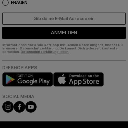
FRAUEN
E-MAIL
ANMELDEN
Informationen dazu, wie DefShop mit Deinen Daten umgeht, findest Du
in unserer Datenschutzerklärung. Du kannst Dich jederzeit kostenfei
abmelden.
Datenschutzerklärung lesen.
Play market
App store
Instagram
Facebook
YouTube