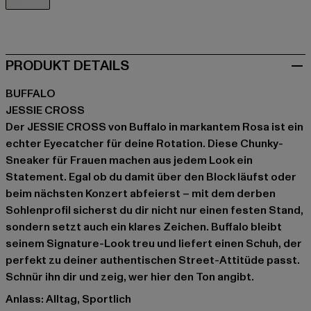
rosa
PRODUKT DETAILS
BUFFALO
JESSIE CROSS
Der JESSIE CROSS von Buffalo in markantem Rosa ist ein
echter Eyecatcher für deine Rotation. Diese Chunky-
Sneaker für Frauen machen aus jedem Look ein
Statement. Egal ob du damit über den Block läufst oder
beim nächsten Konzert abfeierst – mit dem derben
Sohlenprofil sicherst du dir nicht nur einen festen Stand,
sondern setzt auch ein klares Zeichen. Buffalo bleibt
seinem Signature-Look treu und liefert einen Schuh, der
perfekt zu deiner authentischen Street-Attitüde passt.
Schnür ihn dir und zeig, wer hier den Ton angibt.
Anlass: Alltag, Sportlich