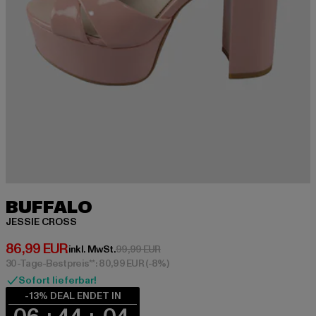
BUFFALO
JESSIE CROSS
Derzeitiger Preis: 86,99 EUR
86,99 EUR
Aktionspreis: 99,99 EUR
inkl. MwSt.
99,99 EUR
30-Tage-Bestpreis**: 80,99 EUR
(-8%)
Sofort lieferbar!
-13% DEAL ENDET IN