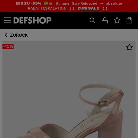
BIS ZU -65%
😲💥 Summer Sale Reloaded — absolute
Zum
Zum
RABATTESKALATION ❯❯
ZUM SALE
❮❮
Inhalt
Fußzeile
springen
springen
ZURÜCK
-13%