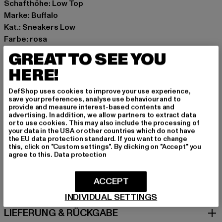
Schafthöhe: Low Top
Marke: Buffalo
Kat.: Sneakers Low
Farbe: rosa
Hersteller Farbe: blush
GREAT TO SEE YOU
Obermaterial: sonstiges Material
HERE!
Innenfutter: sonstiges Material
Art.Nr: 1291607-05300
DefShop uses cookies to improve your use experience,
save your preferences, analyse use behaviour and to
provide and measure interest-based contents and
Hersteller: Buffalo Boots GmbH |
service-de@buffalo-
advertising. In addition, we allow partners to extract data
boots.com
or to use cookies. This may also include the processing of
your data in the USA or other countries which do not have
Schanzenstraße 41 | 51063 Köln | DE
the EU data protection standard. If you want to change
this, click on "Custom settings". By clicking on "Accept" you
agree to this.
Data protection
GRÖSSE & PASSFORM
ACCEPT
PFLEGEHINWEISE
INDIVIDUAL SETTINGS
LIEFERUNG & RÜCKGABE