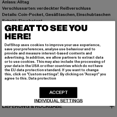
Anlass: Alltag
Verschlussarten: verdeckter Reißverschluss
Details: Coin-Pocket, Gesäßtaschen, Einschubtaschen
Schnitt: Figurbetont
GREAT TO SEE YOU
Marke: True Religion
Kat.: Skinny Fit Jeans
HERE!
Farbe: blau
DefShop uses cookies to improve your use experience,
Hersteller Farbe: peak spot
save your preferences, analyse use behaviour and to
Materialzusammensetzung: 66% Baumwolle, 29%
provide and measure interest-based contents and
advertising. In addition, we allow partners to extract data
Polyester, 3% Viskose, 2% Elasthan
or to use cookies. This may also include the processing of
Art.Nr: TR208787-23644
your data in the USA or other countries which do not have
the EU data protection standard. If you want to change
this, click on "Custom settings". By clicking on "Accept" you
agree to this.
Data protection
GRÖSSE & PASSFORM
ACCEPT
PFLEGEHINWEISE
INDIVIDUAL SETTINGS
LIEFERUNG & RÜCKGABE