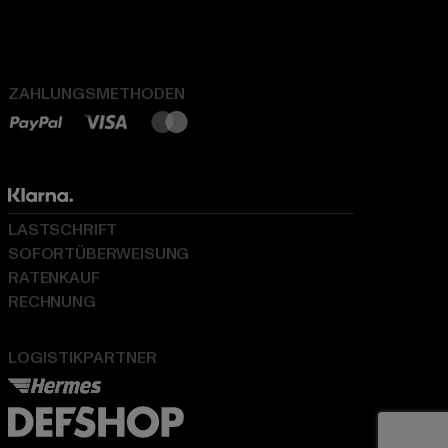
ZAHLUNGSMETHODEN
LASTSCHRIFT
SOFORTÜBERWEISUNG
RATENKAUF
RECHNUNG
LOGISTIKPARTNER