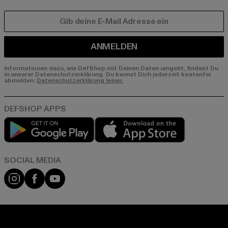
E-MAIL
ANMELDEN
Informationen dazu, wie DefShop mit Deinen Daten umgeht, findest Du
in unserer Datenschutzerklärung. Du kannst Dich jederzeit kostenfei
abmelden.
Datenschutzerklärung lesen.
Play market
App store
Instagram
Facebook
YouTube