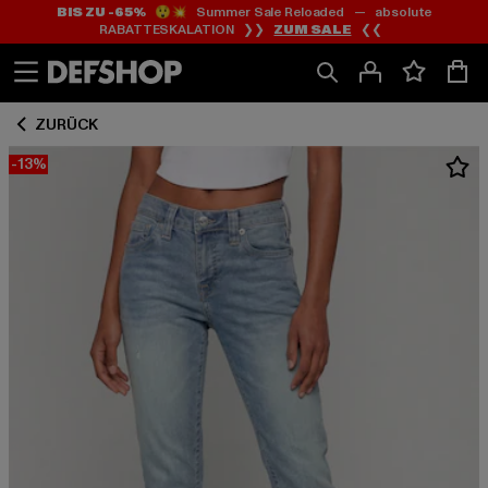
BIS ZU -65%
😲💥 Summer Sale Reloaded — absolute
Zum
Zum
RABATTESKALATION ❯❯
ZUM SALE
❮❮
Inhalt
Fußzeile
springen
springen
ZURÜCK
-13%