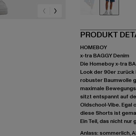
blau
blau
PRODUKT DET
HOMEBOY
x-tra BAGGY Denim
Die Homeboy x-tra B
Look der 90er zurück 
robuster Baumwolle ge
maximale Bewegungsfr
sitzt entspannt auf d
Oldschool-Vibe. Egal
diese Shorts ist gema
Ein Teil, das nicht nur
Anlass: sommerlich, Al