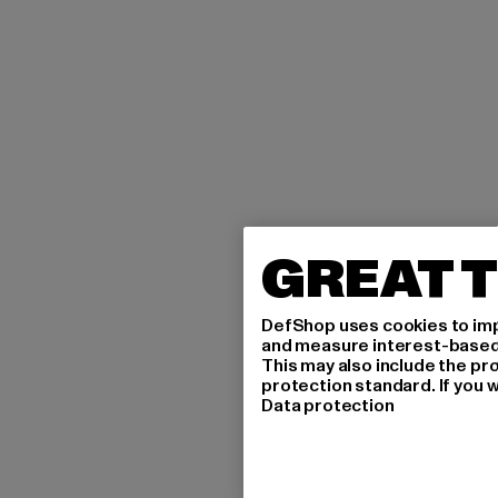
GREAT T
DefShop uses cookies to imp
and measure interest-based c
This may also include the pr
protection standard. If you w
Data protection