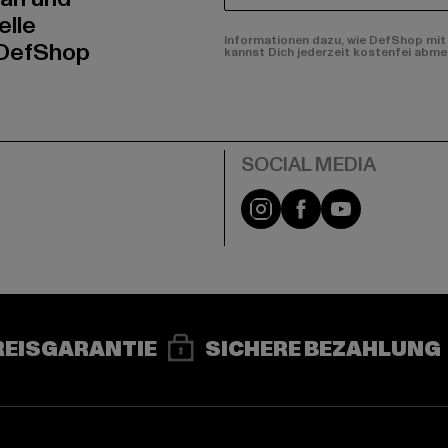
elle
Informationen dazu, wie DefShop mit 
 DefShop
kannst Dich jederzeit kostenfei abme
e
Instagram
Facebook
YouTube
REISGARANTIE
SICHERE BEZAHLUNG