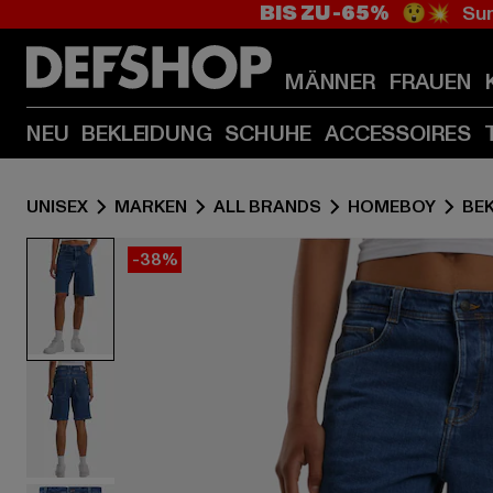
BIS ZU -65%
😲💥 Sum
MÄNNER
FRAUEN
NEU
BEKLEIDUNG
SCHUHE
ACCESSOIRES
UNISEX
MARKEN
ALL BRANDS
HOMEBOY
BE
-38%