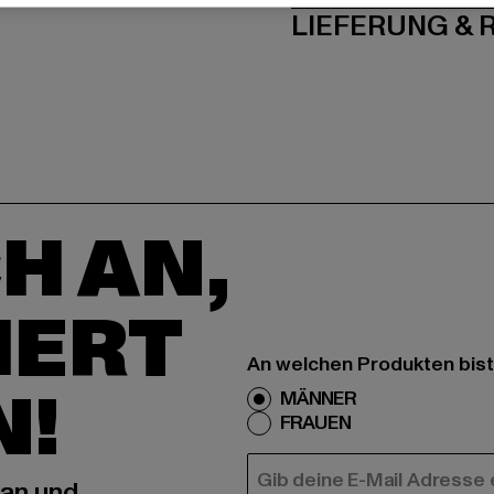
LIEFERUNG &
H AN,
IERT
An welchen Produkten bist
N!
MÄNNER
FRAUEN
E-MAIL
 an und