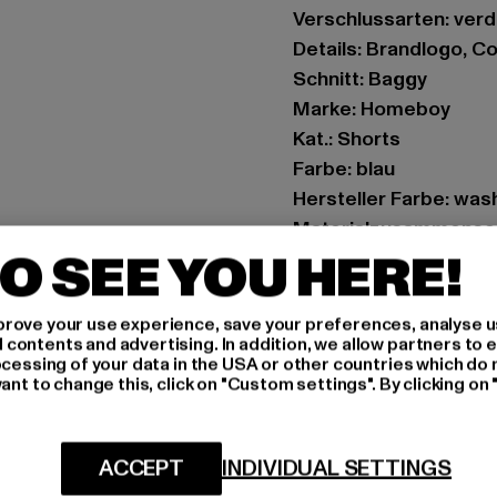
Verschlussarten: ver
Details: Brandlogo, 
Schnitt: Baggy
Marke: Homeboy
Kat.: Shorts
Farbe: blau
Hersteller Farbe: wa
Materialzusammense
O SEE YOU HERE!
Art.Nr: 01SH0381-181
Hersteller: License to
rove your use experience, save your preferences, analyse u
ontents and advertising. In addition, we allow partners to e
Max-Planck-Straße 2 
ocessing of your data in the USA or other countries which do 
ant to change this, click on "Custom settings". By clicking on 
GRÖSSE 
ACCEPT
INDIVIDUAL SETTINGS
PFLEGEHINWE