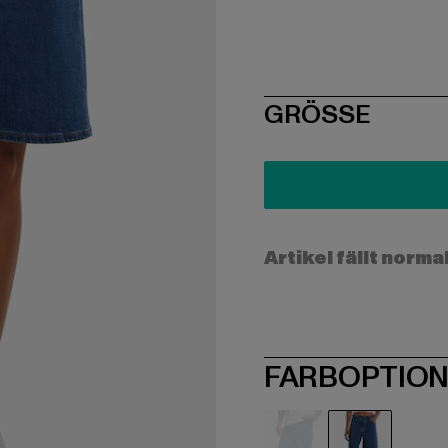
SIZE
GRÖSSE
Artikel fällt norma
FARBOPTIO