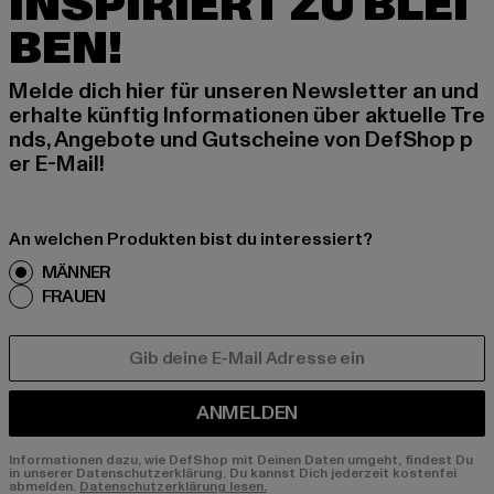
INSPIRIERT ZU BLEI
BEN!
Melde dich hier für unseren Newsletter an und
erhalte künftig Informationen über aktuelle Tre
nds, Angebote und Gutscheine von DefShop p
er E-Mail!
An welchen Produkten bist du interessiert?
MÄNNER
FRAUEN
E-MAIL
ANMELDEN
Informationen dazu, wie DefShop mit Deinen Daten umgeht, findest Du
in unserer Datenschutzerklärung. Du kannst Dich jederzeit kostenfei
abmelden.
Datenschutzerklärung lesen.