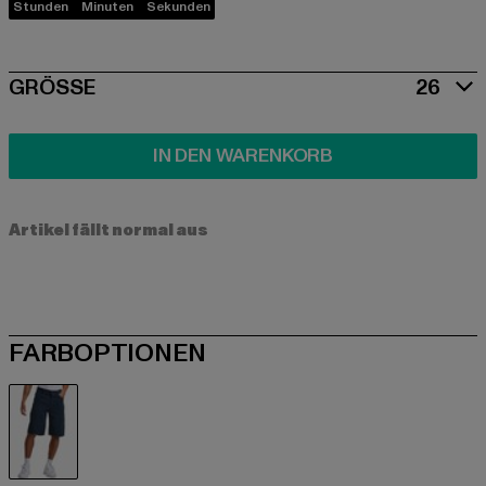
Stunden
Minuten
Sekunden
SIZE
GRÖSSE
26
IN DEN WARENKORB
Artikel fällt normal aus
FARBOPTIONEN