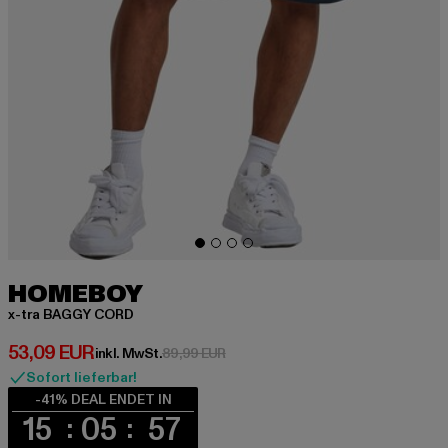
HOMEBOY
x-tra BAGGY CORD
Derzeitiger Preis: 53,09 EUR
53,09 EUR
Aktionspreis: 89,99 EUR
inkl. MwSt.
89,99 EUR
Sofort lieferbar!
-41% DEAL ENDET IN
15
05
56