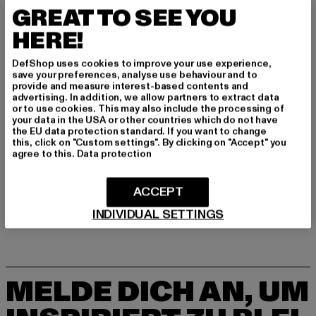
Art.Nr: 01SH0301-00155
GREAT TO SEE YOU
HERE!
Hersteller: License to Thrill GmbH |
service@homeboy.eu
Max-Planck-Straße 2 | 63150 Heusenstamm | DE
DefShop uses cookies to improve your use experience,
save your preferences, analyse use behaviour and to
provide and measure interest-based contents and
advertising. In addition, we allow partners to extract data
GRÖSSE & PASSFORM
or to use cookies. This may also include the processing of
your data in the USA or other countries which do not have
the EU data protection standard. If you want to change
PFLEGEHINWEISE
this, click on "Custom settings". By clicking on "Accept" you
agree to this.
Data protection
LIEFERUNG & RÜCKGABE
ACCEPT
INDIVIDUAL SETTINGS
MELDE DICH AN, UM