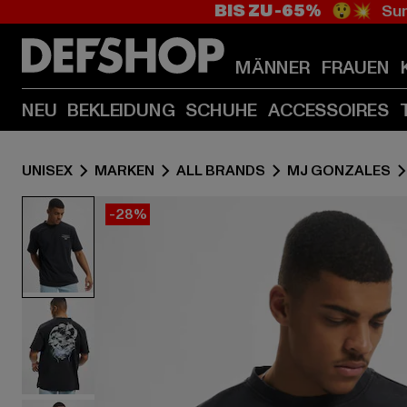
BIS ZU -65%
😲💥 Sum
MÄNNER
FRAUEN
NEU
BEKLEIDUNG
SCHUHE
ACCESSOIRES
UNISEX
MARKEN
ALL BRANDS
MJ GONZALES
-28%