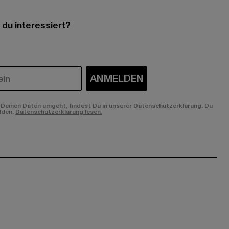
 du interessiert?
ANMELDEN
Deinen Daten umgeht, findest Du in unserer Datenschutzerklärung. Du
lden.
Datenschutzerklärung lesen.