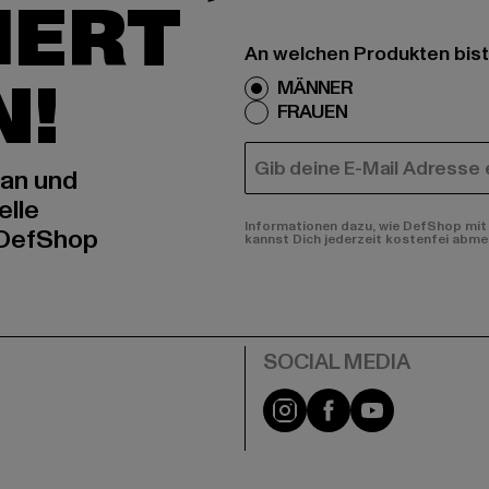
IERT
An welchen Produkten bist
N!
MÄNNER
FRAUEN
E-MAIL
 an und
elle
Informationen dazu, wie DefShop mit 
 DefShop
kannst Dich jederzeit kostenfei abme
e
Instagram
Facebook
YouTube