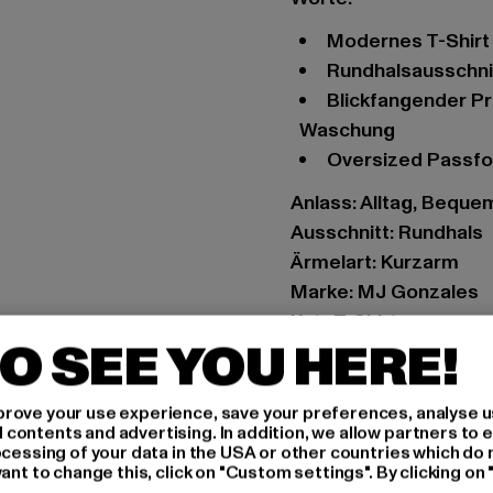
Modernes T-Shir
Rundhalsausschni
Blickfangender Print auf der Rückseite und angesagte Acid-
Waschung
Oversized Passf
Anlass: Alltag, Bequem,
Ausschnitt: Rundhals
Ärmelart: Kurzarm
Marke: MJ Gonzales
Kat.: T-Shirts
O SEE YOU HERE!
Farbe: schwarz
Hersteller Farbe: blac
Materialzusammense
rove your use experience, save your preferences, analyse u
ontents and advertising. In addition, we allow partners to e
Art.Nr: MJG11597-00
ocessing of your data in the USA or other countries which do 
ant to change this, click on "Custom settings". By clicking on 