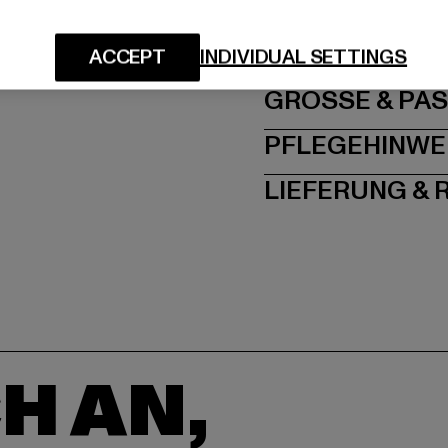
Hersteller: TB Intern
Dr.-Robert-Murjahn-S
ACCEPT
INDIVIDUAL SETTINGS
GRÖSSE 
PFLEGEHINWE
LIEFERUNG &
H AN,