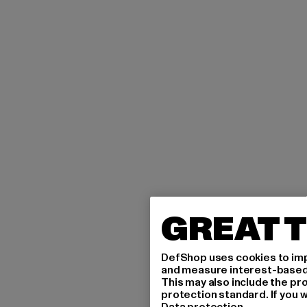
GREAT T
DefShop uses cookies to imp
and measure interest-based c
This may also include the pr
protection standard. If you w
Data protection