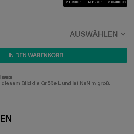
Stunden
Minuten
Sekunden
AUSWÄHLEN
IN DEN WARENKORB
l aus
 diesem Bild die Größe L und ist NaN m groß.
NEN