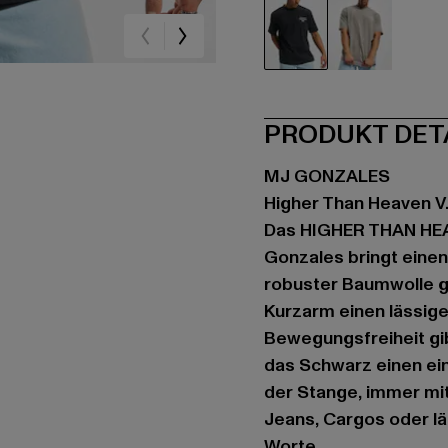
schwarz
grau
PRODUKT DET
MJ GONZALES
Higher Than Heaven V
Das HIGHER THAN HEA
Gonzales bringt einen
robuster Baumwolle ge
Kurzarm einen lässige
Bewegungsfreiheit gib
das Schwarz einen ein
der Stange, immer mit
Jeans, Cargos oder lä
Worte.