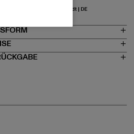
ational GmbH |
info@tbint.de
traße 7 | 64372 Ober-Ramstadt | DE
& PASSFORM
ISE
 RÜCKGABE