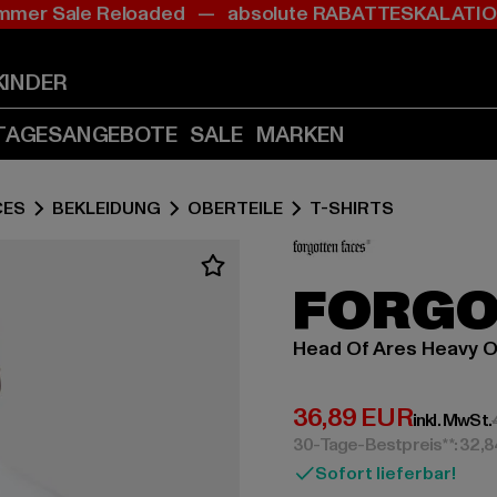
mer Sale Reloaded — absolute RABATTESKALAT
Zum
Zum
Inhalt
Fußzeile
springen
springen
KINDER
(Enter
(Enter
drücken)
drücken)
TAGESANGEBOTE
SALE
MARKEN
CES
BEKLEIDUNG
OBERTEILE
T-SHIRTS
FORGO
Head Of Ares Heavy 
Derzeitiger Preis:
36,89 EUR
inkl. MwSt.
30-Tage-Bestpreis**: 32,
Sofort lieferbar!