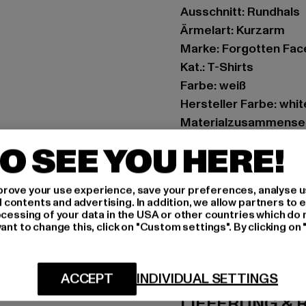
Ausschnitt: Rundhals
Ärmelart: Kurzarm
Marke: Forgotten Fac
Kat.: T-Shirts
Farbe: weiß
Hersteller Farbe: whit
Materialzusammense
Art.Nr: FOF0004-002
O SEE YOU HERE!
Hersteller: TB Intern
rove your use experience, save your preferences, analyse u
Dr.-Robert-Murjahn-S
ontents and advertising. In addition, we allow partners to e
ocessing of your data in the USA or other countries which do 
ant to change this, click on "Custom settings". By clicking on 
GRÖSSE 
PFLEGEHINWE
ACCEPT
INDIVIDUAL SETTINGS
LIEFERUNG &