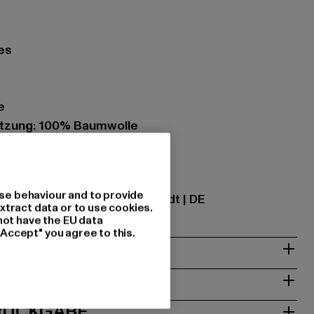
es
e
tzung: 100% Baumwolle
20
ational GmbH |
info@tbint.de
se behaviour and to provide
traße 7 | 64372 Ober-Ramstadt | DE
xtract data or to use cookies.
not have the EU data
"Accept" you agree to this.
& PASSFORM
ISE
 RÜCKGABE