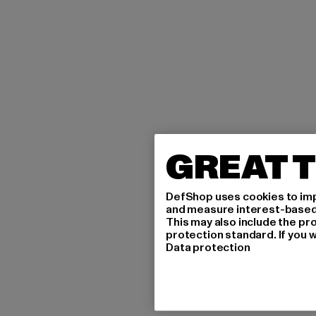
GREAT T
DefShop uses cookies to imp
and measure interest-based c
This may also include the pr
protection standard. If you w
Data protection