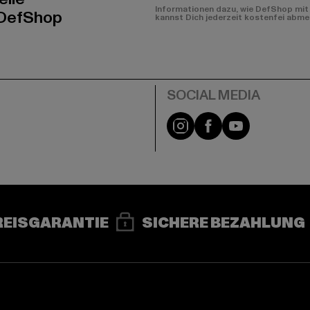
Informationen dazu, wie DefShop mit 
 DefShop
kannst Dich jederzeit kostenfei abme
e
Instagram
Facebook
YouTube
REISGARANTIE
SICHERE BEZAHLUNG