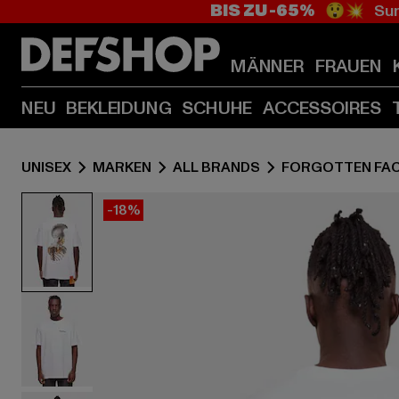
BIS ZU -65%
😲💥 Sum
MÄNNER
FRAUEN
NEU
BEKLEIDUNG
SCHUHE
ACCESSOIRES
UNISEX
MARKEN
ALL BRANDS
FORGOTTEN FA
-18%