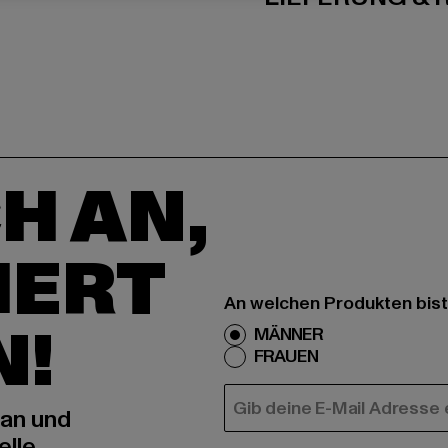
H AN,
IERT
An welchen Produkten bist
N!
MÄNNER
FRAUEN
E-MAIL
 an und
elle