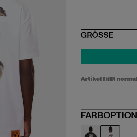
SIZE
GRÖSSE
Artikel fällt norma
FARBOPTIO