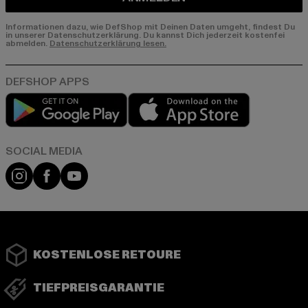
Informationen dazu, wie DefShop mit Deinen Daten umgeht, findest Du
in unserer Datenschutzerklärung. Du kannst Dich jederzeit kostenfei
abmelden.
Datenschutzerklärung lesen.
Play market
App store
Instagram
Facebook
YouTube
KOSTENLOSE RETOURE
TIEFPREISGARANTIE