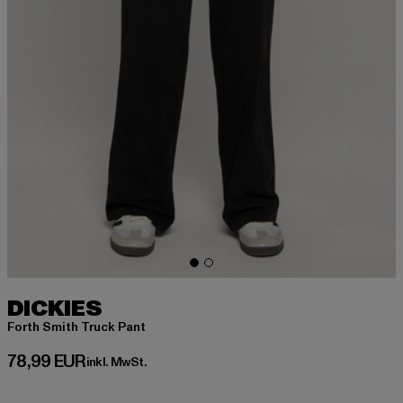
DICKIES
Forth Smith Truck Pant
Derzeitiger Preis: 78,99 EUR
78,99 EUR
inkl. MwSt.