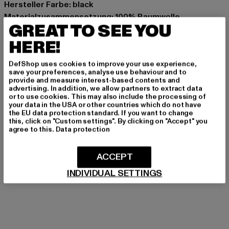
Hersteller Farbe: black
Materialzusammensetzung: 100% Baumwolle
GREAT TO SEE YOU
Art.Nr: DK0A87PI-00007
HERE!
Hersteller: VF International SAGL |
DefShop uses cookies to improve your use experience,
dickieslife_shop_de@vfc.com
save your preferences, analyse use behaviour and to
Via Laveggio 5 | 6855 Stabio | CH
provide and measure interest-based contents and
advertising. In addition, we allow partners to extract data
or to use cookies. This may also include the processing of
your data in the USA or other countries which do not have
GRÖSSE & PASSFORM
the EU data protection standard. If you want to change
this, click on "Custom settings". By clicking on "Accept" you
agree to this.
Data protection
PFLEGEHINWEISE
ACCEPT
LIEFERUNG & RÜCKGABE
INDIVIDUAL SETTINGS