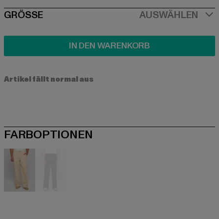
SIZE
GRÖSSE
AUSWÄHLEN
IN DEN WARENKORB
Artikel fällt normal aus
FARBOPTIONEN
beige
schwarz