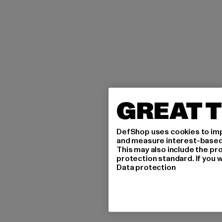
GREAT T
DefShop uses cookies to imp
and measure interest-based c
This may also include the pr
protection standard. If you w
Data protection