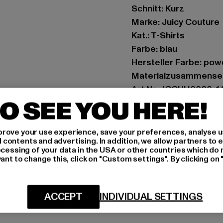
Schnitt: Kurz
Marke: Juicy Couture
Kat.: T-Shirts
Farbe: blau
Hersteller Farbe: pow
Materialzusammenset
Art.Nr: JCCHU0026-1
O SEE YOU HERE!
Hersteller: INK GmbH 
Schnellgasse 2 | 5224
rove your use experience, save your preferences, analyse u
ontents and advertising. In addition, we allow partners to e
ocessing of your data in the USA or other countries which do 
ant to change this, click on "Custom settings". By clicking on 
GRÖSSE 
PFLEGEHINWE
ACCEPT
INDIVIDUAL SETTINGS
LIEFERUNG &