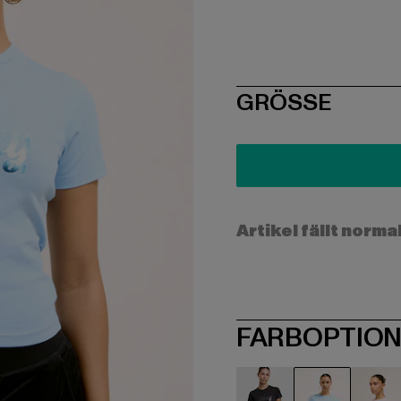
SIZE
GRÖSSE
Artikel fällt norma
FARBOPTIO