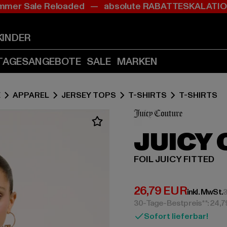
mer Sale Reloaded — absolute RABATTESKALAT
Zum
Zum
Inhalt
Fußzeile
springen
springen
KINDER
(Enter
(Enter
drücken)
drücken)
TAGESANGEBOTE
SALE
MARKEN
E
APPAREL
JERSEY TOPS
T-SHIRTS
T-SHIRTS
JUICY
FOIL JUICY FITTED
Derzeitiger Preis:
26,79 EUR
inkl. MwSt.
3
30-Tage-Bestpreis**: 24,
Sofort lieferbar!