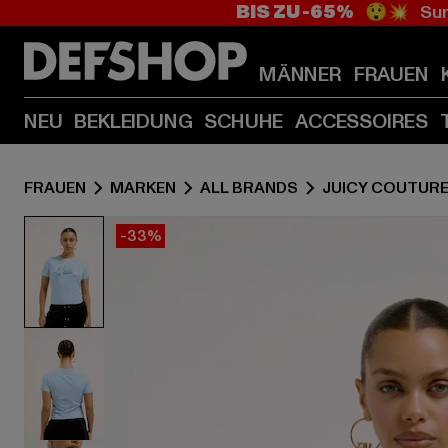
BIS ZU -65%
😲💥 Sum
MÄNNER
FRAUEN
NEU
BEKLEIDUNG
SCHUHE
ACCESSOIRES
FRAUEN
MARKEN
ALL BRANDS
JUICY COUTUR
-33%