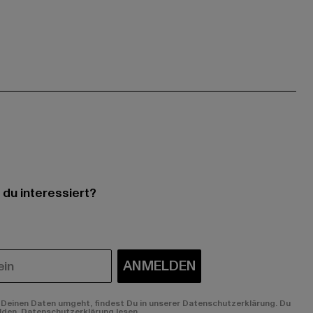
 du interessiert?
ANMELDEN
Deinen Daten umgeht, findest Du in unserer Datenschutzerklärung. Du
lden.
Datenschutzerklärung lesen.