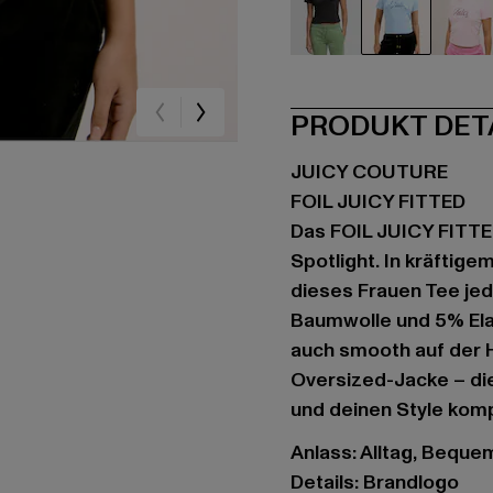
schwarz
blau
ro
PRODUKT DET
JUICY COUTURE
FOIL JUICY FITTED
Das FOIL JUICY FITTED
Spotlight. In kräftige
dieses Frauen Tee je
Baumwolle und 5% Elast
auch smooth auf der H
Oversized-Jacke – die
und deinen Style kompr
Anlass: Alltag, Bequem,
Details: Brandlogo