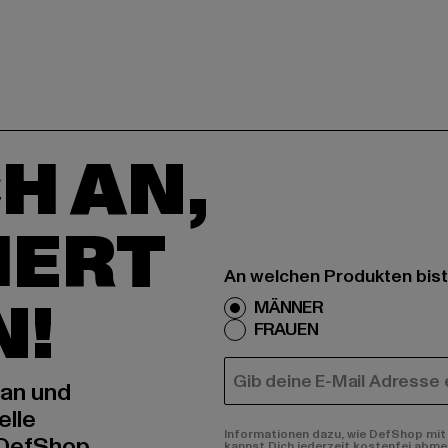
H AN,
IERT
An welchen Produkten bist
N!
MÄNNER
FRAUEN
E-MAIL
 an und
elle
Informationen dazu, wie DefShop mit 
 DefShop
kannst Dich jederzeit kostenfei abme