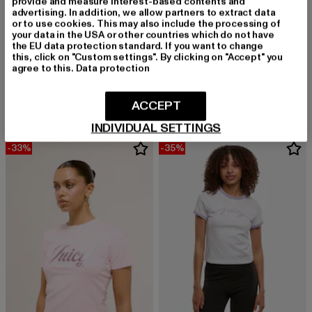
provide and measure interest-based contents and
advertising. In addition, we allow partners to extract data
or to use cookies. This may also include the processing of
your data in the USA or other countries which do not have
the EU data protection standard. If you want to change
this, click on "Custom settings". By clicking on "Accept" you
JUICY COUTURE
JUICY COUTURE
agree to this.
Data protection
PIPA DEBOSSED VELOUR
THE RUNNER GIRLFRIEND
Derzeitiger Preis: 53,99 EUR
Aktionspreis: 89,99 EUR
Derzeitiger Preis: 25,99 EUR
Aktionspreis:
53,99 EUR
89,99 EUR
25,99 EUR
39,99 EUR
ACCEPT
INDIVIDUAL SETTINGS
-33%
-35%