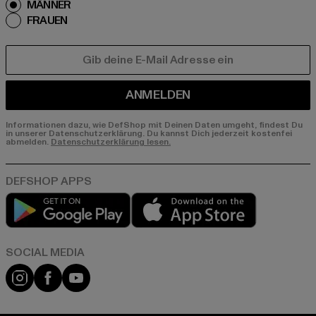
MÄNNER
FRAUEN
E-MAIL
ANMELDEN
Informationen dazu, wie DefShop mit Deinen Daten umgeht, findest Du
in unserer Datenschutzerklärung. Du kannst Dich jederzeit kostenfei
abmelden.
Datenschutzerklärung lesen.
Play market
App store
Instagram
Facebook
YouTube