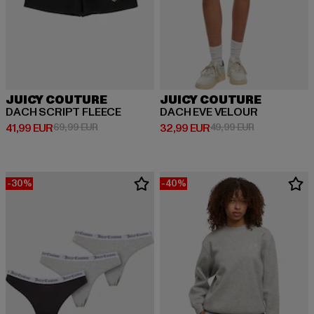
JUICY COUTURE
JUICY COUTURE
DACH SCRIPT FLEECE
DACH EVE VELOUR
Derzeitiger Preis: 41,99 EUR
Aktionspreis: 69,99 EUR
Derzeitiger Preis: 32,99 EUR
Aktionspreis:
41,99 EUR
69,99 EUR
32,99 EUR
49,99 EUR
-30%
-40%