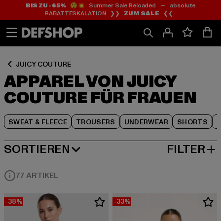
BIS ZU -65%
😲💥 Summer Sale Reloaded — absolute
Zum
Zum
Zum
RABATTESKALATION ❯❯
ZUM SALE
❮❮
Inhalt
Fußzeile
Produktraster
springen
springen
springen
JUICY COUTURE
APPAREL VON JUICY
COUTURE FÜR FRAUEN
SWEAT & FLEECE
TROUSERS
UNDERWEAR
SHORTS
S
SORTIEREN
FILTER
BELIEBTESTE
77 ARTIKEL
-38%
-33%