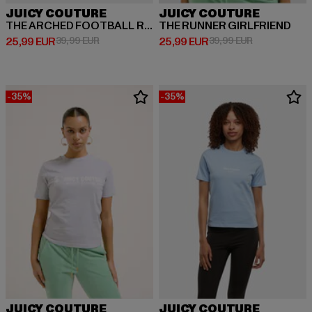
JUICY COUTURE
JUICY COUTURE
THE ARCHED FOOTBALL RINGER
THE RUNNER GIRLFRIEND
Derzeitiger Preis: 25,99 EUR
Aktionspreis: 39,99 EUR
Derzeitiger Preis: 25,99 EUR
Aktionspreis:
25,99 EUR
39,99 EUR
25,99 EUR
39,99 EUR
-35%
-35%
JUICY COUTURE
JUICY COUTURE