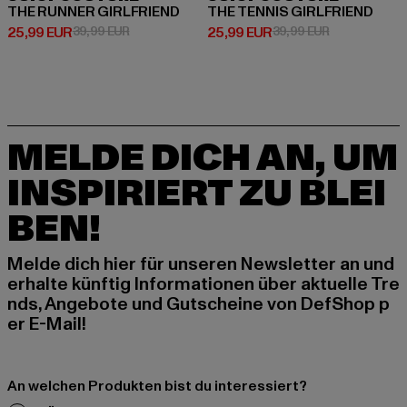
THE RUNNER GIRLFRIEND
THE TENNIS GIRLFRIEND
Derzeitiger Preis: 25,99 EUR
Aktionspreis: 39,99 EUR
Derzeitiger Preis: 25,99 EUR
Aktionspreis:
25,99 EUR
39,99 EUR
25,99 EUR
39,99 EUR
MELDE DICH AN, UM
INSPIRIERT ZU BLEI
BEN!
Melde dich hier für unseren Newsletter an und
erhalte künftig Informationen über aktuelle Tre
nds, Angebote und Gutscheine von DefShop p
er E-Mail!
An welchen Produkten bist du interessiert?