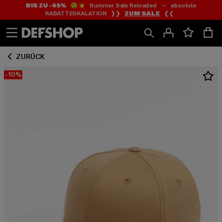
BIS ZU -65%
😲💥 Summer Sale Reloaded — absolute
Zum
Zum
RABATTESKALATION ❯❯
ZUM SALE
❮❮
Inhalt
Fußzeile
springen
springen
ZURÜCK
-10%