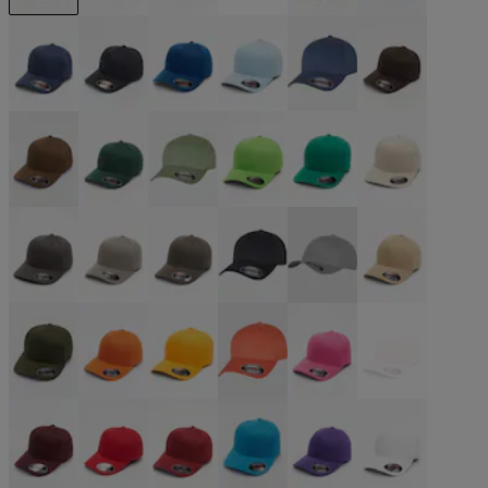
beige
schwarz
schwarz
schwarz
blau
blau
blau
blau
blau
blau
blau
braun
braun
grün
grün
grün
grün
grau
grau
grau
grau
grau
grau
khaki
olive
orange
orange
orange
pink
pink