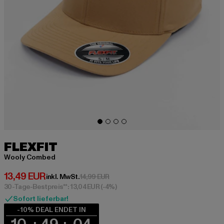
FLEXFIT
Wooly Combed
Derzeitiger Preis: 13,49 EUR
13,49 EUR
Aktionspreis: 14,99 EUR
inkl. MwSt.
14,99 EUR
30-Tage-Bestpreis**: 13,04 EUR
(-4%)
Sofort lieferbar!
-10% DEAL ENDET IN