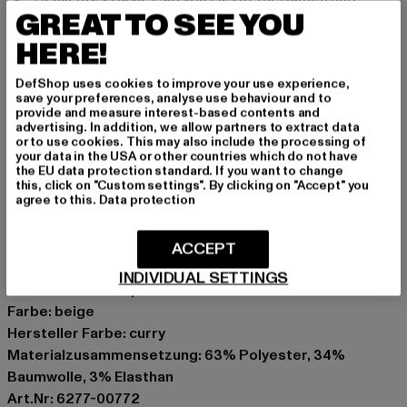
GREAT TO SEE YOU
Herren
sechsflächiges Design für optimalen Tragekomfort
HERE!
gestickte Ösen sorgen für verbesserte
DefShop uses cookies to improve your use experience,
Atmungsaktivität
save your preferences, analyse use behaviour and to
Feuchtigkeit absorbierendes Schweißband
provide and measure interest-based contents and
advertising. In addition, we allow partners to extract data
elastisches Stretchband bietet eine optimale
or to use cookies. This may also include the processing of
Passform
your data in the USA or other countries which do not have
the EU data protection standard. If you want to change
elastisches Stretchband sorgt für eine optimale
this, click on "Custom settings". By clicking on "Accept" you
Passform
agree to this.
Data protection
farblich abgesetzte Visorunterseite
Anlass: Alltag
ACCEPT
Marke: Flexfit
INDIVIDUAL SETTINGS
Kat.: Flexfitted Caps
Farbe: beige
Hersteller Farbe: curry
Materialzusammensetzung: 63% Polyester, 34%
Baumwolle, 3% Elasthan
Art.Nr: 6277-00772