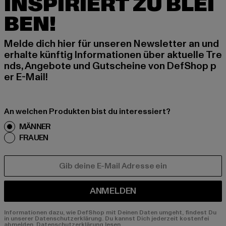
INSPIRIERT ZU BLEI
BEN!
Melde dich hier für unseren Newsletter an und
erhalte künftig Informationen über aktuelle Tre
nds, Angebote und Gutscheine von DefShop p
er E-Mail!
An welchen Produkten bist du interessiert?
MÄNNER
FRAUEN
E-MAIL
ANMELDEN
Informationen dazu, wie DefShop mit Deinen Daten umgeht, findest Du
in unserer Datenschutzerklärung. Du kannst Dich jederzeit kostenfei
abmelden.
Datenschutzerklärung lesen.