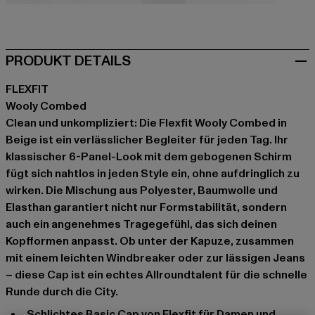
rot
rot
rosa
türkis
violet
weiß
PRODUKT DETAILS
FLEXFIT
Wooly Combed
Clean und unkompliziert: Die Flexfit Wooly Combed in
Beige ist ein verlässlicher Begleiter für jeden Tag. Ihr
klassischer 6-Panel-Look mit dem gebogenen Schirm
fügt sich nahtlos in jeden Style ein, ohne aufdringlich zu
wirken. Die Mischung aus Polyester, Baumwolle und
Elasthan garantiert nicht nur Formstabilität, sondern
auch ein angenehmes Tragegefühl, das sich deinen
Kopfformen anpasst. Ob unter der Kapuze, zusammen
mit einem leichten Windbreaker oder zur lässigen Jeans
– diese Cap ist ein echtes Allroundtalent für die schnelle
Runde durch die City.
schlichtes Basic Cap von Flexfit für Damen und