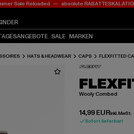
mer Sale Reloaded — absolute RABATTESKALAT
Zum
Zum
Inhalt
Fußzeile
springen
springen
KINDER
(Enter
(Enter
drücken)
drücken)
TAGESANGEBOTE
SALE
MARKEN
SSOIRES
HATS & HEADWEAR
CAPS
FLEXFITTED C
FLEXFI
Wooly Combed
Derzeitiger Preis:
14,99 EUR
inkl. MwSt.
Sofort lieferbar!