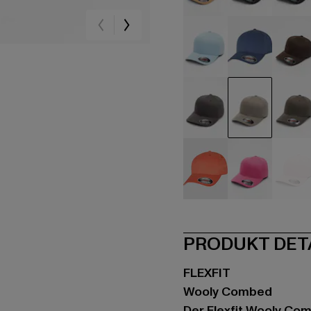
beige
schwarz
sc
blau
blau
br
grau
grau
gr
orange
pink
pin
PRODUKT DET
FLEXFIT
Wooly Combed
Der Flexfit Wooly Com