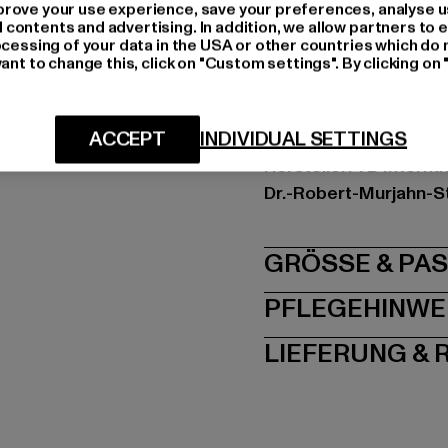
Farbe: grau
rove your use experience, save your preferences, analyse u
ontents and advertising. In addition, we allow partners to e
Hersteller Farbe: grey
ocessing of your data in the USA or other countries which do 
Materialzusammenset
ant to change this, click on "Custom settings". By clicking on 
Elasthan
Art.Nr: 6277-00111
ACCEPT
INDIVIDUAL SETTINGS
Hersteller: TB Intern
Dr.-Robert-Murjahn-S
GRÖSSE 
PFLEGEHINWE
LIEFERUNG &