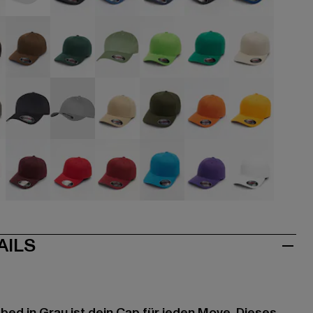
hwarz
schwarz
blau
blau
blau
blau
blau
aun
braun
grün
grün
grün
grün
grau
au
grau
grau
khaki
olive
orange
orange
k
rot
rot
rosa
türkis
violet
weiß
AILS
bed in Grau ist dein Cap für jeden Move. Dieses