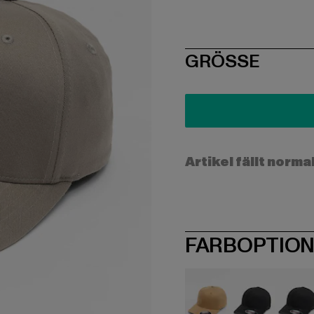
SIZE
GRÖSSE
Artikel fällt norma
FARBOPTIO