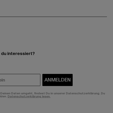
 du interessiert?
ANMELDEN
Deinen Daten umgeht, findest Du in unserer Datenschutzerklärung. Du
lden.
Datenschutzerklärung lesen.