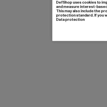
DefShop uses cookies to imp
and measure interest-based c
This may also include the pr
protection standard. If you w
Data protection