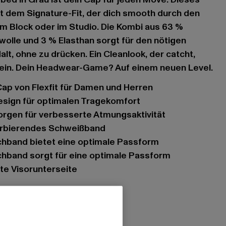
 dem Signature-Fit, der dich smooth durch den
em Block oder im Studio. Die Kombi aus 63 %
olle und 3 % Elasthan sorgt für den nötigen
alt, ohne zu drücken. Ein Cleanlook, der catcht,
 sein. Dein Headwear-Game? Auf einem neuen Level.
 Cap von Flexfit für Damen und Herren
esign für optimalen Tragekomfort
sorgen für verbesserte Atmungsaktivität
sorbierendes Schweißband
tchband bietet eine optimale Passform
tchband sorgt für eine optimale Passform
zte Visorunterseite