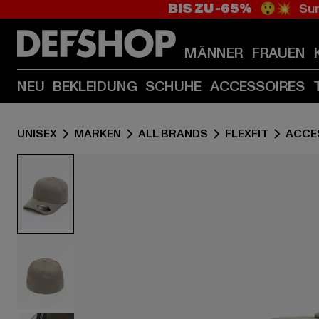
BIS ZU -65%
😲💥 Sum
MÄNNER
FRAUEN
NEU
BEKLEIDUNG
SCHUHE
ACCESSOIRES
UNISEX
MARKEN
ALL BRANDS
FLEXFIT
ACCE