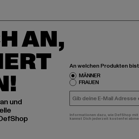
H AN,
IERT
An welchen Produkten bist
N!
MÄNNER
FRAUEN
E-MAIL
 an und
elle
Informationen dazu, wie DefShop mit 
 DefShop
kannst Dich jederzeit kostenfei abme