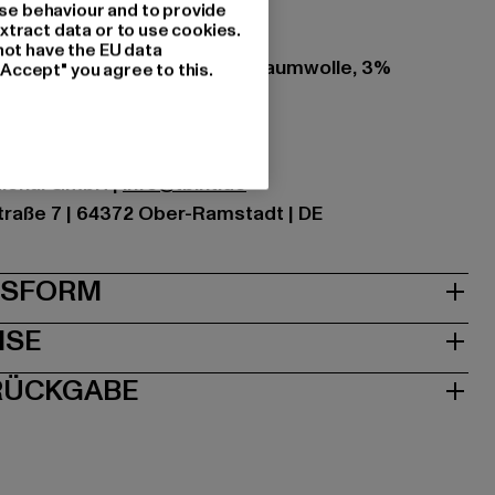
se behaviour and to provide
xtract data or to use cookies.
not have the EU data
zung: 63% Polyester, 34% Baumwolle, 3%
"Accept" you agree to this.
ational GmbH |
info@tbint.de
traße 7 | 64372 Ober-Ramstadt | DE
& PASSFORM
ISE
 RÜCKGABE