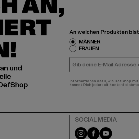
H AN,
IERT
An welchen Produkten bist
N!
MÄNNER
FRAUEN
E-MAIL
 an und
elle
Informationen dazu, wie DefShop mit 
 DefShop
kannst Dich jederzeit kostenfei abme
e
Instagram
Facebook
YouTube