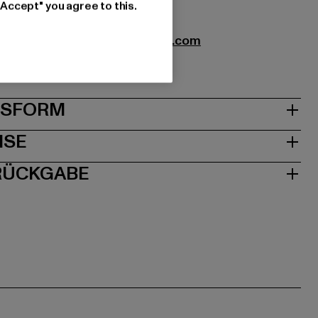
"Accept" you agree to this.
xtil GmbH |
info@brandit-wear.com
0672 Köln | DE
& PASSFORM
ISE
 RÜCKGABE