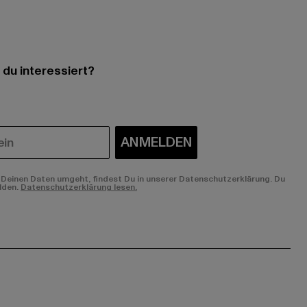
 du interessiert?
ANMELDEN
Deinen Daten umgeht, findest Du in unserer Datenschutzerklärung. Du
lden.
Datenschutzerklärung lesen.