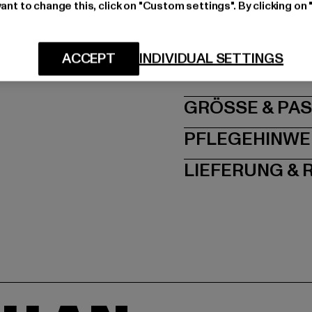
Art.Nr: BD4037-00176
ant to change this, click on "Custom settings". By clicking on 
Hersteller: Brandit Te
ACCEPT
INDIVIDUAL SETTINGS
Spichernstraße 6a | 5
GRÖSSE 
PFLEGEHINWE
LIEFERUNG &