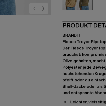
beige
olive
PRODUKT DET
BRANDIT
Fleece Troyer Ripsto
Der Fleece Troyer Rip
brauchst: kompromiss
Olive gehalten, mach
Polyester jede Bewegu
hochstehenden Kragen
pfeift oder du einfach
Shell-Jacke oder als S
und entspannte Aben
Leichter, vielseit