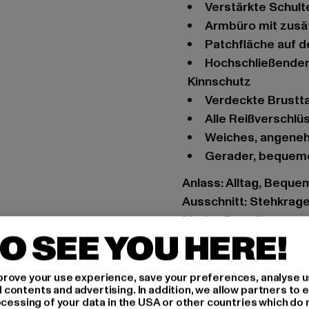
Verstärkte Schul
Armbüro mit zus
Patchfläche auf
Hochschließender Kragen mit Reverse-Reißverschluss und
Kinnschutz
Verdeckte Brust
Alle Reißverschlü
Weiches, angen
Gerader, bequem
Anlass: Alltag, Beque
Ausschnitt: Stehkrag
Marke: Brandit
O SEE YOU HERE!
Kat.: Pullover
Farbe: olive
Hersteller Farbe: olive
rove your use experience, save your preferences, analyse u
ontents and advertising. In addition, we allow partners to e
Materialzusammenset
ocessing of your data in the USA or other countries which do 