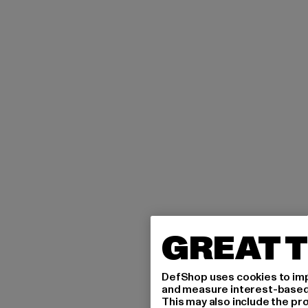
GREAT T
DefShop uses cookies to imp
and measure interest-based c
This may also include the pr