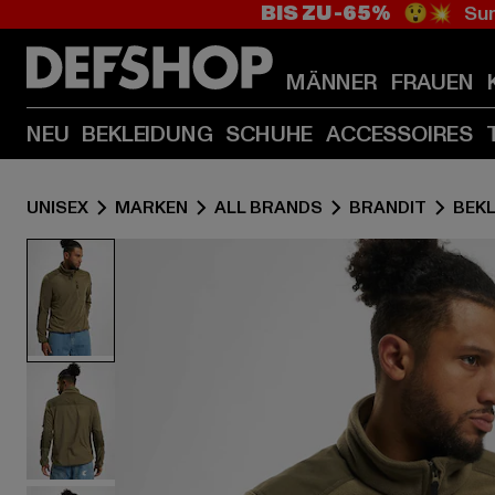
BIS ZU -65%
😲💥 Sum
MÄNNER
FRAUEN
NEU
BEKLEIDUNG
SCHUHE
ACCESSOIRES
UNISEX
MARKEN
ALL BRANDS
BRANDIT
BEK