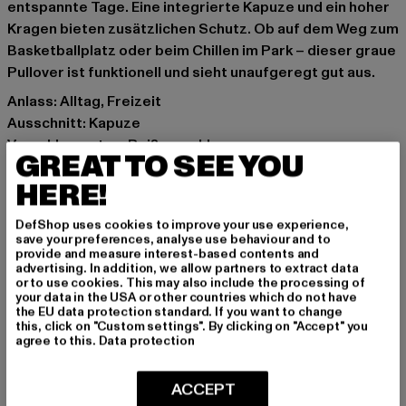
entspannte Tage. Eine integrierte Kapuze und ein hoher
Kragen bieten zusätzlichen Schutz. Ob auf dem Weg zum
Basketballplatz oder beim Chillen im Park – dieser graue
Pullover ist funktionell und sieht unaufgeregt gut aus.
Anlass: Alltag, Freizeit
Ausschnitt: Kapuze
Verschlussarten: Reißverschluss
GREAT TO SEE YOU
Marke: Brandit
HERE!
Kat.: Winterjacken
Farbe: grau
DefShop uses cookies to improve your use experience,
Hersteller Farbe: snowcamo
save your preferences, analyse use behaviour and to
Materialzusammensetzung: 100% Nylon, 80%
provide and measure interest-based contents and
advertising. In addition, we allow partners to extract data
Elastodien, 20% Polyester
or to use cookies. This may also include the processing of
Art.Nr: BD3001-00708
your data in the USA or other countries which do not have
the EU data protection standard. If you want to change
this, click on "Custom settings". By clicking on "Accept" you
Hersteller: Brandit Textil GmbH |
info@brandit-wear.com
agree to this.
Data protection
Spichernstraße 6a | 50672 Köln | DE
ACCEPT