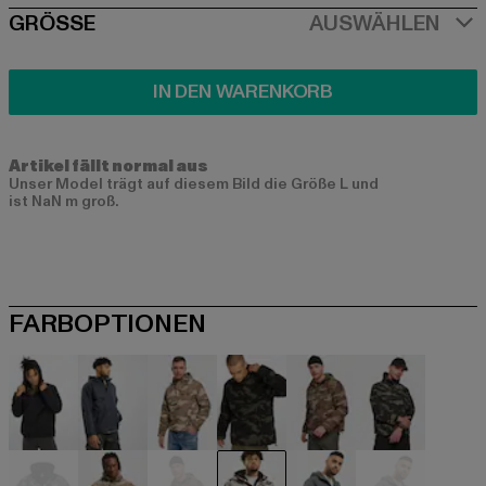
SIZE
GRÖSSE
AUSWÄHLEN
IN DEN WARENKORB
Artikel fällt normal aus
Unser Model trägt auf diesem Bild die Größe L und
ist NaN m groß.
FARBOPTIONEN
schwarz
blau
camouflage
camouflage
camouflage
camouflag