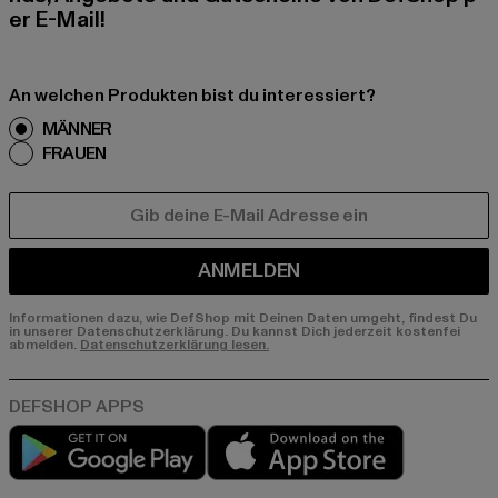
er E-Mail!
An welchen Produkten bist du interessiert?
MÄNNER
FRAUEN
E-MAIL
ANMELDEN
Informationen dazu, wie DefShop mit Deinen Daten umgeht, findest Du
in unserer Datenschutzerklärung. Du kannst Dich jederzeit kostenfei
abmelden.
Datenschutzerklärung lesen.
Play market
App store