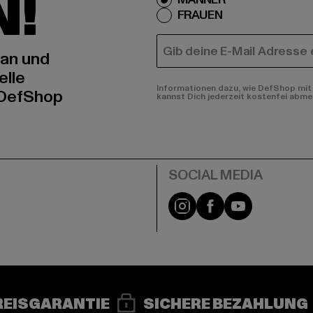
N!
FRAUEN
E-MAIL
 an und
elle
Informationen dazu, wie DefShop mit 
 DefShop
kannst Dich jederzeit kostenfei abme
e
Instagram
Facebook
YouTube
REISGARANTIE
SICHERE BEZAHLUNG