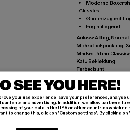
Moderne Boxershorts mit Weihnachtsmotiv im 3er-Pack von Urban
Classics
Gummizug mit Log
Eng anliegend
Anlass: Alltag, Normal
Mehrstückpackung: 3
Marke: Urban Classic
Kat.: Bekleidung
Farbe: bunt
Hersteller Farbe: ni
O SEE YOU HERE!
Materialzusammenset
Art.Nr: TB4503-03284
rove your use experience, save your preferences, analyse u
ontents and advertising. In addition, we allow partners to e
Hersteller: TB Intern
ocessing of your data in the USA or other countries which do 
ant to change this, click on "Custom settings". By clicking on 
Dr.-Robert-Murjahn-S