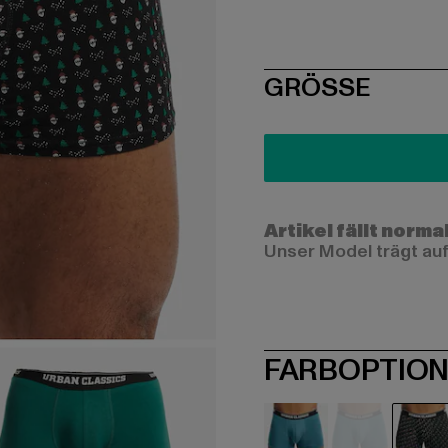
SIZE
GRÖSSE
Artikel fällt norma
Unser Model trägt auf
FARBOPTIO