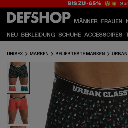
BIS ZU -65%
😲💥 Sum
MÄNNER
FRAUEN
NEU
BEKLEIDUNG
SCHUHE
ACCESSOIRES
UNISEX
MARKEN
BELIEBTESTE MARKEN
URBAN