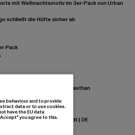
o schließt die Hüfte sicher ab
er Pack
s
colaus aop+treegreen+popred
zung: 95% Baumwolle, 5% Elasthan
se behaviour and to provide
xtract data or to use cookies.
ational GmbH |
info@tbint.de
not have the EU data
"Accept" you agree to this.
traße 7 | 64372 Ober-Ramstadt | DE