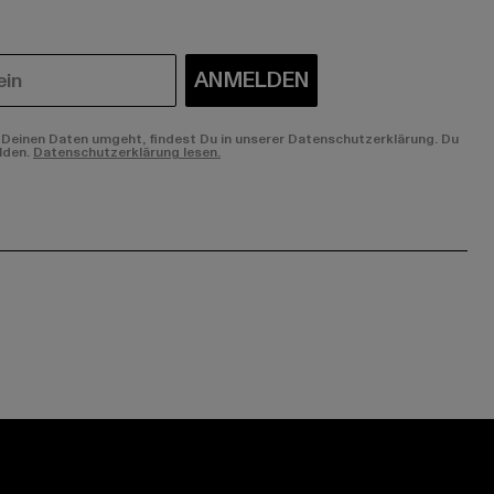
ANMELDEN
Deinen Daten umgeht, findest Du in unserer Datenschutzerklärung. Du
lden.
Datenschutzerklärung lesen.