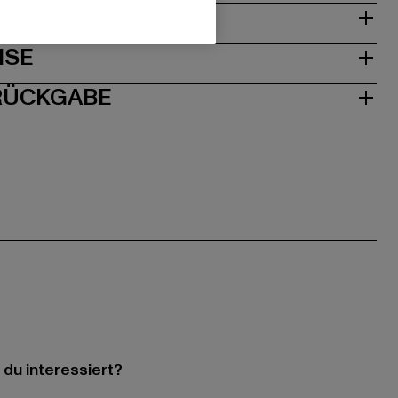
& PASSFORM
ISE
 RÜCKGABE
 du interessiert?