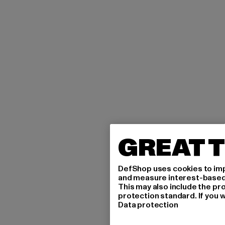
GREAT T
DefShop uses cookies to imp
and measure interest-based c
This may also include the pr
protection standard. If you w
Data protection