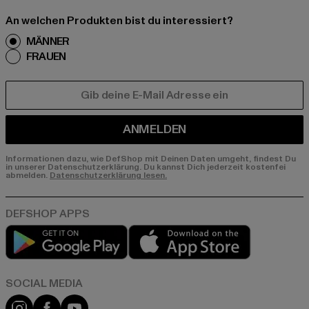
An welchen Produkten bist du interessiert?
MÄNNER
FRAUEN
E-MAIL
ANMELDEN
Informationen dazu, wie DefShop mit Deinen Daten umgeht, findest Du
in unserer Datenschutzerklärung. Du kannst Dich jederzeit kostenfei
abmelden.
Datenschutzerklärung lesen.
Play market
App store
Instagram
Facebook
YouTube