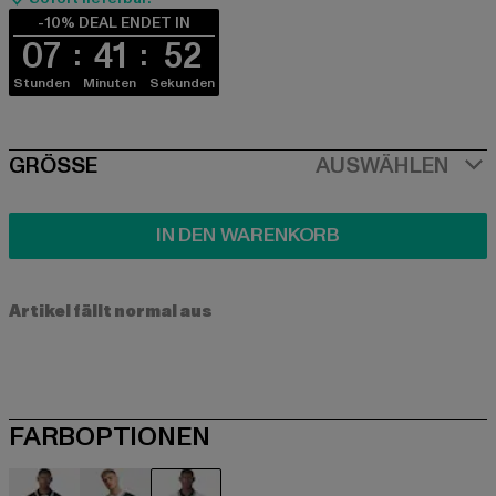
-10% DEAL ENDET IN
07
41
52
Stunden
Minuten
Sekunden
SIZE
GRÖSSE
AUSWÄHLEN
IN DEN WARENKORB
Artikel fällt normal aus
FARBOPTIONEN