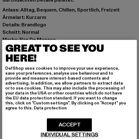
durchdachten Details punktet.
Anlass: Alltag, Bequem, Chillen, Sportlich, Freizeit
Ärmelart: Kurzarm
Details: Brandlogo
Schnitt: Normal
Marke: Pas De Monaco
GREAT TO SEE YOU
Kat.: Poloshirts
Farbe: weiß
HERE!
Hersteller Farbe: off white
DefShop uses cookies to improve your use experience,
Materialzusammensetzung: 100% Baumwolle
save your preferences, analyse use behaviour and to
Art.Nr: 0009015-04359
provide and measure interest-based contents and
advertising. In addition, we allow partners to extract data
or to use cookies. This may also include the processing of
Hersteller: Zabou House |
Krishna@zabou.co.uk
your data in the USA or other countries which do not have
the EU data protection standard. If you want to change
Shelley Road, Ashton-on-Ribble | PR2 2ZH Lancashire |
this, click on "Custom settings". By clicking on "Accept" you
GB
agree to this.
Data protection
ACCEPT
GRÖSSE & PASSFORM
INDIVIDUAL SETTINGS