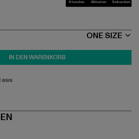
Stunden
Minuten
Sekunden
ONE SIZE
IN DEN WARENKORB
l aus
NEN