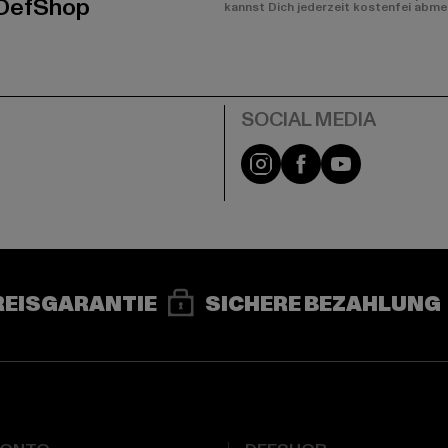
 DefShop
kannst Dich jederzeit kostenfei abme
e
Instagram
Facebook
YouTube
REISGARANTIE
SICHERE BEZAHLUNG