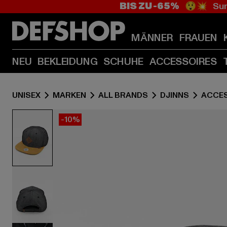
BIS ZU -65%
😲💥 Sum
MÄNNER
FRAUEN
NEU
BEKLEIDUNG
SCHUHE
ACCESSOIRES
UNISEX
MARKEN
ALL BRANDS
DJINNS
ACCE
-10%