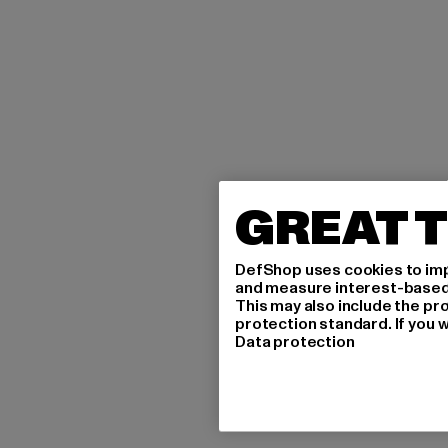
GREAT T
DefShop uses cookies to imp
and measure interest-based c
This may also include the pr
protection standard. If you w
Data protection