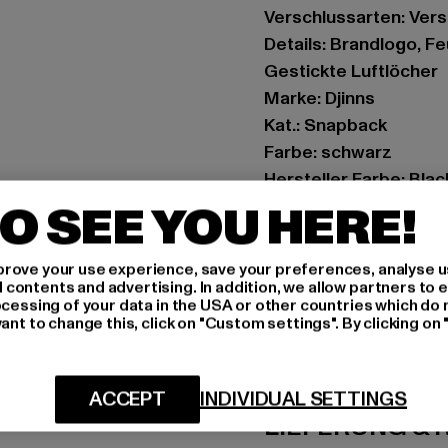
Verschlussarten: Vers
Details: Brandlogo, F
Gestickte Luftlöcher
Marke: Djinns
Kat.: Snapback
Farbe: schwarz
Hersteller Farbe: Blac
Materialzusammenset
O SEE YOU HERE!
Art.Nr: 1020586-1092
rove your use experience, save your preferences, analyse u
Hersteller: Huesken D
ontents and advertising. In addition, we allow partners to e
ocessing of your data in the USA or other countries which do 
Sandstraße 92 | 45473
ant to change this, click on "Custom settings". By clicking on 
GRÖSSE 
ACCEPT
INDIVIDUAL SETTINGS
LIEFERUNG &