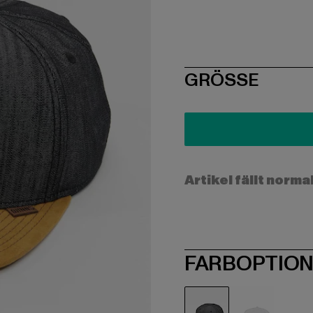
SIZE
GRÖSSE
Artikel fällt norma
FARBOPTIO