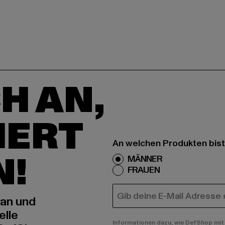
H AN,
IERT
An welchen Produkten bist
N!
MÄNNER
FRAUEN
E-MAIL
 an und
elle
Informationen dazu, wie DefShop mit 