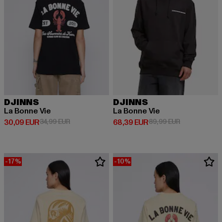
DJINNS
DJINNS
La Bonne Vie
La Bonne Vie
Derzeitiger Preis: 30,09 EUR
Aktionspreis: 34,99 EUR
Derzeitiger Preis: 68,39 EUR
Aktionspreis:
30,09 EUR
34,99 EUR
68,39 EUR
89,99 EUR
-17%
-10%