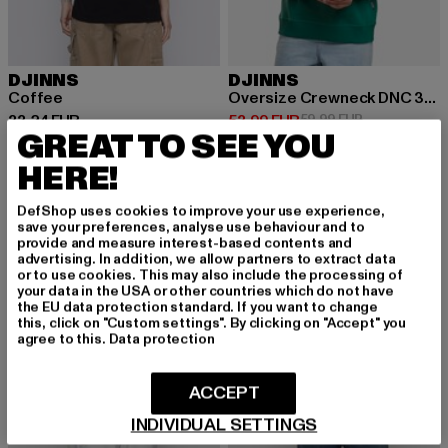
DJINNS
DJINNS
Coffee
Oversize Crewneck DNC 30th
Derzeitiger Preis: 33,24 EUR
Derzeitiger Preis: 53,99 EUR
Aktionspreis:
33,24 EUR
53,99 EUR
59,99 EUR
GREAT TO SEE YOU
HERE!
-15%
-17%
DefShop uses cookies to improve your use experience,
save your preferences, analyse use behaviour and to
provide and measure interest-based contents and
advertising. In addition, we allow partners to extract data
or to use cookies. This may also include the processing of
your data in the USA or other countries which do not have
the EU data protection standard. If you want to change
this, click on "Custom settings". By clicking on "Accept" you
agree to this.
Data protection
ACCEPT
INDIVIDUAL SETTINGS