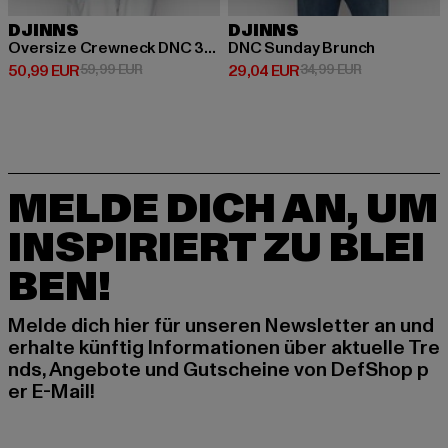
DJINNS
DJINNS
Oversize Crewneck DNC 30th
DNC Sunday Brunch
Derzeitiger Preis: 50,99 EUR
Aktionspreis: 59,99 EUR
Derzeitiger Preis: 29,04 EUR
Aktionspreis:
50,99 EUR
59,99 EUR
29,04 EUR
34,99 EUR
MELDE DICH AN, UM
INSPIRIERT ZU BLEI
BEN!
Melde dich hier für unseren Newsletter an und
erhalte künftig Informationen über aktuelle Tre
nds, Angebote und Gutscheine von DefShop p
er E-Mail!