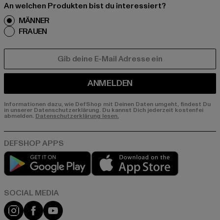
An welchen Produkten bist du interessiert?
MÄNNER
FRAUEN
E-MAIL
ANMELDEN
Informationen dazu, wie DefShop mit Deinen Daten umgeht, findest Du
in unserer Datenschutzerklärung. Du kannst Dich jederzeit kostenfei
abmelden.
Datenschutzerklärung lesen.
Play market
App store
Instagram
Facebook
YouTube