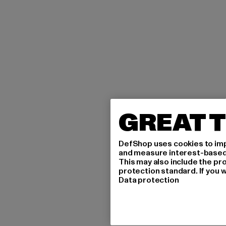
GREAT T
DefShop uses cookies to imp
and measure interest-based c
This may also include the pr
protection standard. If you w
Data protection