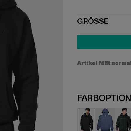
SIZE
GRÖSSE
Artikel fällt norma
FARBOPTIO