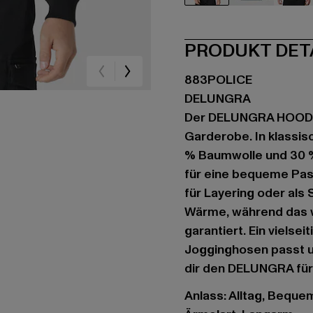
schwarz
blau
gr
PRODUKT DET
883POLICE
DELUNGRA
Der DELUNGRA HOODIE 
Garderobe. In klassi
% Baumwolle und 30 % 
für eine bequeme Pass
für Layering oder als
Wärme, während das 
garantiert. Ein vielse
Jogginghosen passt u
dir den DELUNGRA für
Anlass: Alltag, Bequem,