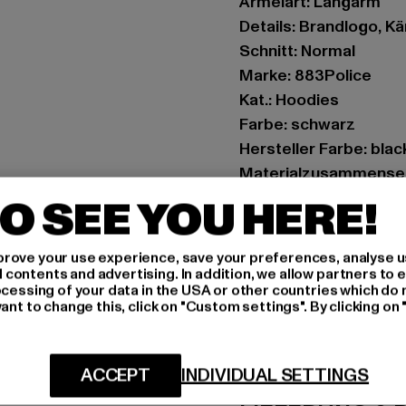
Ärmelart: Langarm
Details: Brandlogo, K
Schnitt: Normal
Marke: 883Police
Kat.: Hoodies
Farbe: schwarz
Hersteller Farbe: blac
Materialzusammenset
Art.Nr: 0008596-000
O SEE YOU HERE!
Hersteller: Zabou Hou
rove your use experience, save your preferences, analyse u
Shelley Road, Ashton-
ontents and advertising. In addition, we allow partners to e
ocessing of your data in the USA or other countries which do 
ant to change this, click on "Custom settings". By clicking on 
GRÖSSE 
PFLEGEHINWE
ACCEPT
INDIVIDUAL SETTINGS