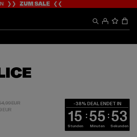
ION ❯❯
ZUM SALE
❮❮
LICE
 34,09 EUR
Aktionspreis: 54,99 EUR
54,99 EUR
-38% DEAL ENDET IN
09 EUR
15
55
52
Stunden
Minuten
Sekunden