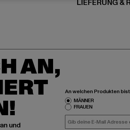
LIEFERUNG &
H AN,
IERT
An welchen Produkten bist
N!
MÄNNER
FRAUEN
E-MAIL
 an und