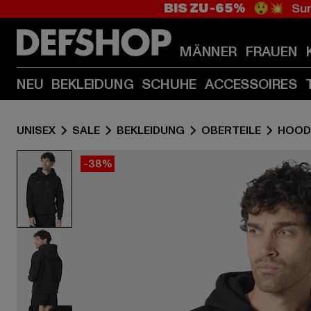
BIS ZU -65%
😲💥 Sum
MÄNNER
FRAUEN
NEU
BEKLEIDUNG
SCHUHE
ACCESSOIRES
UNISEX
SALE
BEKLEIDUNG
OBERTEILE
HOOD
-38%