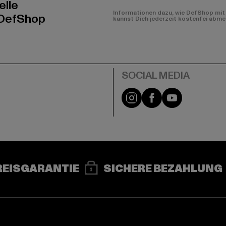
elle
Informationen dazu, wie DefShop mit 
 DefShop
kannst Dich jederzeit kostenfei abme
e
Instagram
Facebook
YouTube
REISGARANTIE
SICHERE BEZAHLUNG