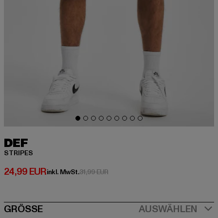
DEF
STRIPES
Derzeitiger Preis: 24,99 EUR
24,99 EUR
Aktionspreis: 31,99 EUR
inkl. MwSt.
31,99 EUR
SIZE
GRÖSSE
AUSWÄHLEN