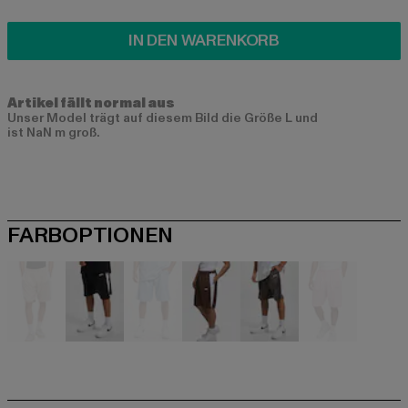
IN DEN WARENKORB
Artikel fällt normal aus
Unser Model trägt auf diesem Bild die Größe L und
ist NaN m groß.
FARBOPTIONEN
beige
schwarz
blau
braun
grau
rosa