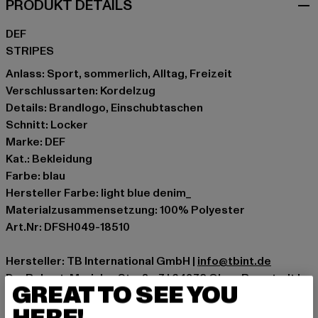
PRODUKT DETAILS
DEF
STRIPES
Anlass: Sport, sommerlich, Alltag, Freizeit
Verschlussarten: Kordelzug
Details: Brandlogo, Einschubtaschen
Schnitt: Locker
Marke: DEF
Kat.: Bekleidung
Farbe: blau
Hersteller Farbe: light blue denim_
Materialzusammensetzung: 100% Polyester
Art.Nr: DFSH049-18510
Hersteller: TB International GmbH |
info@tbint.de
Dr.-Robert-Murjahn-Straße 7 | 64372 Ober-Ramstadt |
GREAT TO SEE YOU
DE