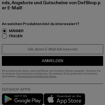
nds, Angebote und Gutscheine von DefShop p
er E-Mail!
An welchen Produkten bist du interessiert?
MÄNNER
FRAUEN
E-MAIL
ANMELDEN
Informationen dazu, wie DefShop mit Deinen Daten umgeht, findest Du
in unserer Datenschutzerklärung. Du kannst Dich jederzeit kostenfei
abmelden.
Datenschutzerklärung lesen.
Play market
App store