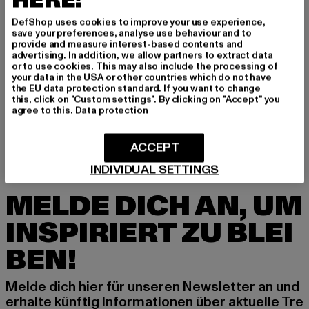
HERE!
DefShop uses cookies to improve your use experience,
GRÖSSE & PASSFORM
save your preferences, analyse use behaviour and to
provide and measure interest-based contents and
PFLEGEHINWEISE
advertising. In addition, we allow partners to extract data
or to use cookies. This may also include the processing of
your data in the USA or other countries which do not have
LIEFERUNG & RÜCKGABE
the EU data protection standard. If you want to change
this, click on "Custom settings". By clicking on "Accept" you
agree to this.
Data protection
ACCEPT
INDIVIDUAL SETTINGS
MELDE DICH AN, UM
INSPIRIERT ZU BLEI
BEN!
Melde dich hier für unseren Newsletter an und
erhalte künftig Informationen über aktuelle Tre