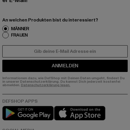
er E-Mail!
An welchen Produkten bist du interessiert?
MÄNNER
FRAUEN
E-MAIL
ANMELDEN
Informationen dazu, wie DefShop mit Deinen Daten umgeht, findest Du
in unserer Datenschutzerklärung. Du kannst Dich jederzeit kostenfei
abmelden.
Datenschutzerklärung lesen.
Play market
App store