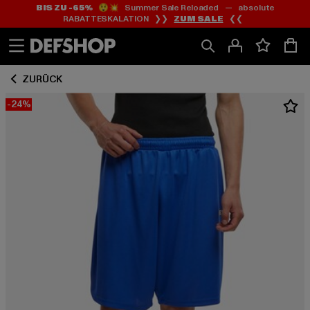
BIS ZU -65%
😲💥 Summer Sale Reloaded — absolute
Zum
Zum
RABATTESKALATION ❯❯
ZUM SALE
❮❮
Inhalt
Fußzeile
springen
springen
ZURÜCK
-24%