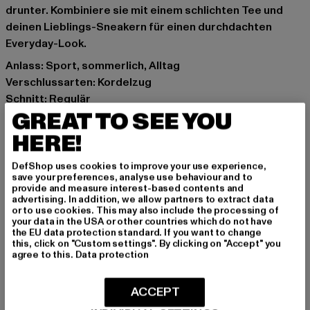
drunter. Kombiniere sie mit einem schlichten Tee und
deinen Lieblings-Sneakern für einen durchdachten
Everyday-Look.
Anlass: Sport, sommerlich, Alltag
Verschlussarten: Kordelzug
Schnitt: Regulär
GREAT TO SEE YOU
Marke: DEF
Kat.: Shorts
HERE!
Farbe: blau
Hersteller Farbe: dazzling blue
DefShop uses cookies to improve your use experience,
save your preferences, analyse use behaviour and to
Materialzusammensetzung: 100% Polyester
provide and measure interest-based contents and
Art.Nr: DFSH048-08835
advertising. In addition, we allow partners to extract data
or to use cookies. This may also include the processing of
your data in the USA or other countries which do not have
Hersteller: TB International GmbH |
info@tbint.de
the EU data protection standard. If you want to change
this, click on "Custom settings". By clicking on "Accept" you
Dr.-Robert-Murjahn-Straße 7 | 64372 Ober-Ramstadt |
agree to this.
Data protection
DE
ACCEPT