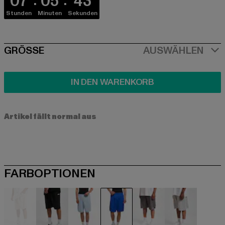
07
05
43
Stunden
Minuten
Sekunden
SIZE
GRÖSSE
AUSWÄHLEN
IN DEN WARENKORB
Artikel fällt normal aus
FARBOPTIONEN