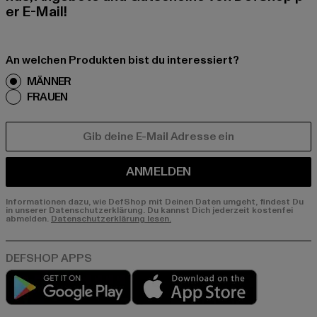
er E-Mail!
An welchen Produkten bist du interessiert?
MÄNNER
FRAUEN
E-MAIL
ANMELDEN
Informationen dazu, wie DefShop mit Deinen Daten umgeht, findest Du
in unserer Datenschutzerklärung. Du kannst Dich jederzeit kostenfei
abmelden.
Datenschutzerklärung lesen.
Play market
App store