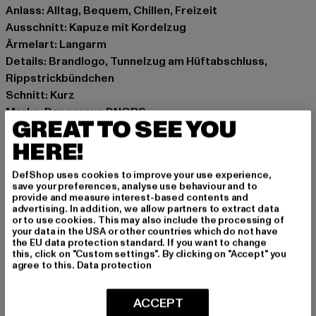
Anlass: Alltag, Bequem, Chillen, Freizeit
Ausschnitt: Kapuze mit Kordelzug
Ärmelart: Langarm
Details: Brandlogo, Tunnelzug am Hüftabschluss,
Rippstrickbündchen
Schnitt: Kurz
Marke: Dangerous DNGRS
GREAT TO SEE YOU
Kat.: Hoodies
HERE!
Farbe: schwarz
Hersteller Farbe: black camo
DefShop uses cookies to improve your use experience,
Materialzusammensetzung: 80% Baumwolle, 20%
save your preferences, analyse use behaviour and to
Polyester
provide and measure interest-based contents and
advertising. In addition, we allow partners to extract data
Art.Nr: DLHD136-00777
or to use cookies. This may also include the processing of
your data in the USA or other countries which do not have
the EU data protection standard. If you want to change
Hersteller: TB International GmbH |
info@tbint.de
this, click on "Custom settings". By clicking on "Accept" you
Dr.-Robert-Murjahn-Straße 7 | 64372 Ober-Ramstadt |
agree to this.
Data protection
DE
ACCEPT