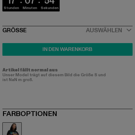
17
07
53
Stunden
Minuten
Sekunden
SIZE
GRÖSSE
AUSWÄHLEN
IN DEN WARENKORB
Artikel fällt normal aus
Unser Model trägt auf diesem Bild die Größe S und
ist NaN m groß.
FARBOPTIONEN