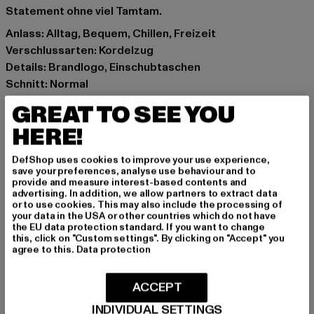
Statement ohne viel Tamtam.
Anlass: Alltag, Bequem, Chillen, Freizeit
Verschlussarten: Kordelzug
Details: Brandlogo, Einschubtaschen
Schnitt: Normal
Marke: Juicy Couture
GREAT TO SEE YOU
Kat.: Trousers - Sweat
HERE!
Farbe: grün
Hersteller Farbe: mineral green
DefShop uses cookies to improve your use experience,
Materialzusammensetzung: 95% Polyester, 5%
save your preferences, analyse use behaviour and to
provide and measure interest-based contents and
Baumwolle
advertising. In addition, we allow partners to extract data
Art.Nr: JCCHU0002-06686
or to use cookies. This may also include the processing of
your data in the USA or other countries which do not have
the EU data protection standard. If you want to change
Hersteller: INK GmbH |
support@juicycouture.com
this, click on "Custom settings". By clicking on "Accept" you
agree to this.
Data protection
Schnellgasse 2 | 52249 Eschweiler | DE
ACCEPT
GRÖSSE & PASSFORM
INDIVIDUAL SETTINGS