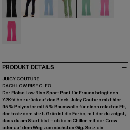
schwarz
blau
blau
grün
grün
pink
pink
PRODUKT DETAILS
JUICY COUTURE
DACH LOW RISE CLEO
Der Eloise Low Rise Sport Pant für Frauen bringt den
Y2K-Vibe zurück auf den Block. Juicy Couture mixt hier
95 % Polyester mit 5 % Baumwolle für einen relaxten Fit,
der trotzdem sitzt. Grün ist die Farbe, mit der du zeigst,
dass du am Start bist – ob beim Chillen mit der Crew
oder auf dem Weg zum nächsten Gig. Setz ein