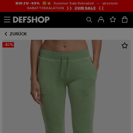
BIS ZU -65%
😲💥 Summer Sale Reloaded — absolute
Zum
Zum
RABATTESKALATION ❯❯
ZUM SALE
❮❮
Inhalt
Fußzeile
springen
springen
ZURÜCK
-40%