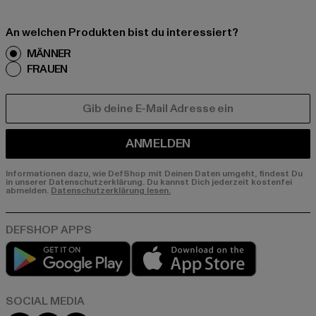
An welchen Produkten bist du interessiert?
MÄNNER
FRAUEN
E-MAIL
ANMELDEN
Informationen dazu, wie DefShop mit Deinen Daten umgeht, findest Du
in unserer Datenschutzerklärung. Du kannst Dich jederzeit kostenfei
abmelden.
Datenschutzerklärung lesen.
Play market
App store