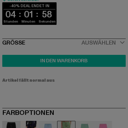
-40% DEAL ENDET IN
04
01
58
Stunden
Minuten
Sekunden
SIZE
GRÖSSE
AUSWÄHLEN
IN DEN WARENKORB
Artikel fällt normal aus
FARBOPTIONEN