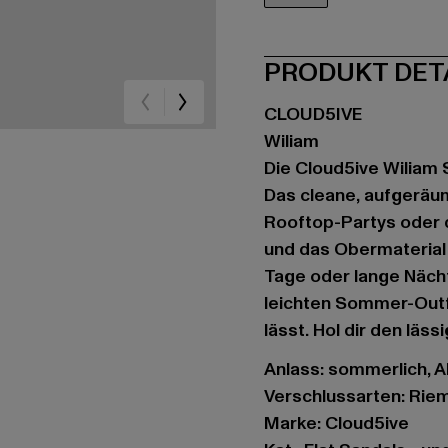
weiß
PRODUKT DET
CLOUD5IVE
Wiliam
Die Cloud5ive Wiliam S
Das cleane, aufgeräum
Rooftop-Partys oder d
und das Obermaterial 
Tage oder lange Nächte
leichten Sommer-Outfi
lässt. Hol dir den lä
Anlass: sommerlich, A
Verschlussarten: Rie
Marke: Cloud5ive