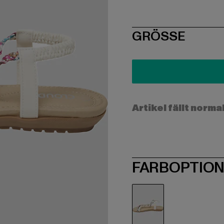
SIZE
GRÖSSE
Artikel fällt norma
FARBOPTIO