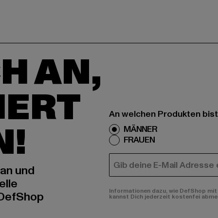
H AN,
IERT
An welchen Produkten bist
N!
MÄNNER
FRAUEN
E-MAIL
 an und
elle
Informationen dazu, wie DefShop mit 
 DefShop
kannst Dich jederzeit kostenfei abme