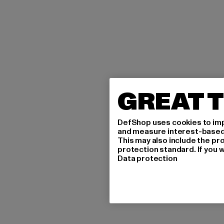
GREAT T
DefShop uses cookies to imp
and measure interest-based c
This may also include the pr
protection standard. If you w
Data protection