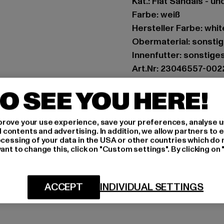
Kat.: Flat Sandals - u
Farbe: weiß
Hersteller Farbe: whit
Obermaterial: sonstig
Innenfutter: sonstige
Art.Nr: 23046557-002
O SEE YOU HERE!
Hersteller: Bestselle
Modering 1,Haus A | 
rove your use experience, save your preferences, analyse u
ontents and advertising. In addition, we allow partners to e
GRÖSSE 
ocessing of your data in the USA or other countries which do 
ant to change this, click on "Custom settings". By clicking on 
PFLEGEHINWE
LIEFERUNG &
ACCEPT
INDIVIDUAL SETTINGS