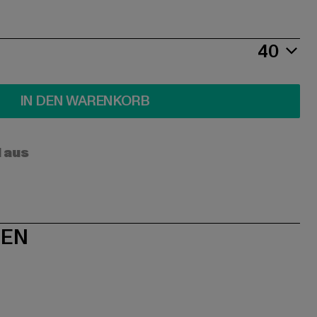
40
IN DEN WARENKORB
l aus
NEN