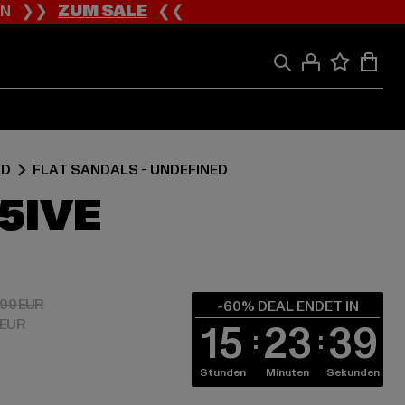
ION ❯❯
ZUM SALE
❮❮
ED
FLAT SANDALS - UNDEFINED
5IVE
 6,00 EUR
Aktionspreis: 14,99 EUR
,99 EUR
-60% DEAL ENDET IN
 EUR
15
23
38
Stunden
Minuten
Sekunden