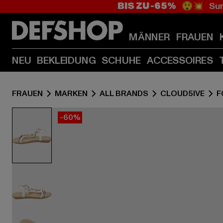
BIS ZU -65%
😲💥 Sum
MÄNNER
FRAUEN
NEU
BEKLEIDUNG
SCHUHE
ACCESSOIRES
FRAUEN
MARKEN
ALL BRANDS
CLOUD5IVE
F
-60%