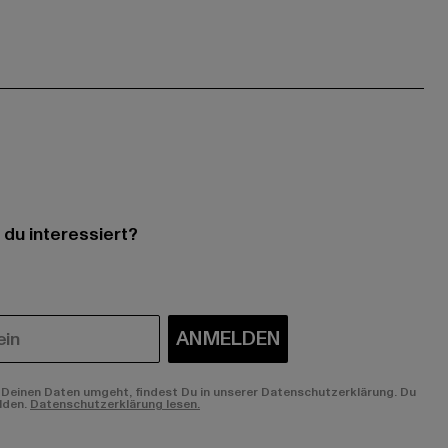
 du interessiert?
ANMELDEN
Deinen Daten umgeht, findest Du in unserer Datenschutzerklärung. Du
lden.
Datenschutzerklärung lesen.