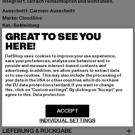
integriert. Einfach reinschlüpfen und wohlfühlen.
Ausschnitt: Carmen-Ausschnitt
Marke: Cloud5ive
Kat.: Bekleidung
Farbe: schwarz, beige
GREAT TO SEE YOU
Hersteller Farbe: beige/black
HERE!
Materialzusammensetzung: 95% Polyester, 5% Elasthan
Art.Nr: 25056021-02484
DefShop uses cookies to improve your use experience,
save your preferences, analyse use behaviour and to
provide and measure interest-based contents and
Hersteller: Bestseller Textilhandels GmbH |
advertising. In addition, we allow partners to extract data
or to use cookies. This may also include the processing of
hamburg@bestseller.com
your data in the USA or other countries which do not have
Modering 1,Haus A | 22457 Hamburg | DE
the EU data protection standard. If you want to change
this, click on "Custom settings". By clicking on "Accept" you
agree to this.
Data protection
GRÖSSE & PASSFORM
ACCEPT
PFLEGEHINWEISE
INDIVIDUAL SETTINGS
LIEFERUNG & RÜCKGABE