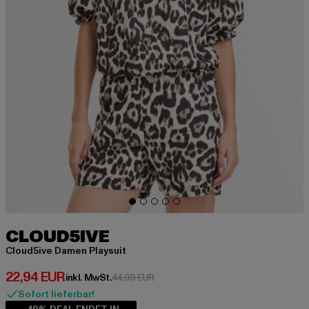
CLOUD5IVE
Cloud5ive Damen Playsuit
Derzeitiger Preis: 22,94 EUR
22,94 EUR
Aktionspreis: 44,99 EUR
inkl. MwSt.
44,99 EUR
Sofort lieferbar!