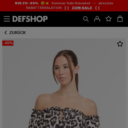
BIS ZU -65%
😲💥 Summer Sale Reloaded — absolute
Zum
Zum
RABATTESKALATION ❯❯
ZUM SALE
❮❮
Inhalt
Fußzeile
springen
springen
ZURÜCK
-49%