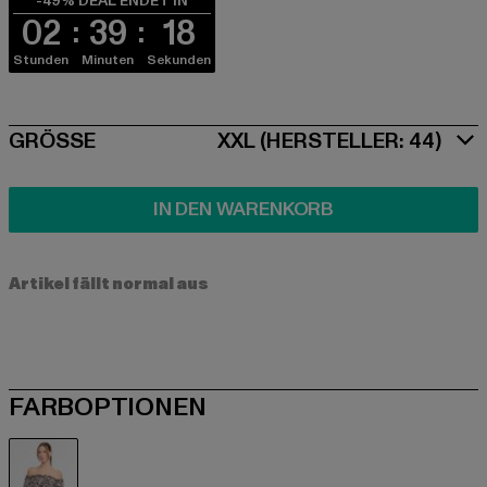
-49% DEAL ENDET IN
02
39
17
Stunden
Minuten
Sekunden
SIZE
GRÖSSE
XXL (HERSTELLER: 44)
IN DEN WARENKORB
Artikel fällt normal aus
FARBOPTIONEN