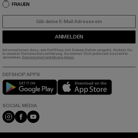
FRAUEN
E-MAIL
ANMELDEN
Informationen dazu, wie DefShop mit Deinen Daten umgeht, findest Du
in unserer Datenschutzerklärung. Du kannst Dich jederzeit kostenfei
abmelden.
Datenschutzerklärung lesen.
Play market
App store
Instagram
Facebook
YouTube