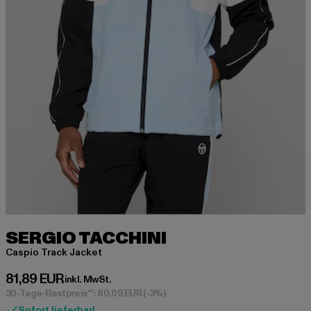
SERGIO TACCHINI
Caspio Track Jacket
Derzeitiger Preis: 81,89 EUR
81,89 EUR
inkl. MwSt.
30-Tage-Bestpreis**: 80,09 EUR
(-3%)
Sofort lieferbar!