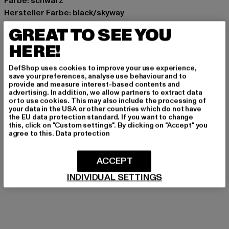
Farbe: schwarz
Hersteller Farbe: black/skyway
Materialzusammensetzung: 100% Polyester
GREAT TO SEE YOU
Art.Nr: ST41432-23347
HERE!
Hersteller: Movin SARL |
help@sergiotacchini.com
DefShop uses cookies to improve your use experience,
RN8 Quartier Rousselot 975 Terre de Granace | 13400
save your preferences, analyse use behaviour and to
provide and measure interest-based contents and
Aubagne | FR
advertising. In addition, we allow partners to extract data
or to use cookies. This may also include the processing of
your data in the USA or other countries which do not have
the EU data protection standard. If you want to change
GRÖSSE & PASSFORM
this, click on "Custom settings". By clicking on "Accept" you
agree to this.
Data protection
PFLEGEHINWEISE
ACCEPT
LIEFERUNG & RÜCKGABE
INDIVIDUAL SETTINGS