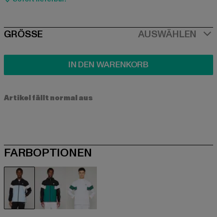
SIZE
GRÖSSE
AUSWÄHLEN
IN DEN WARENKORB
Artikel fällt normal aus
FARBOPTIONEN
schwarz
schwarz
weiß