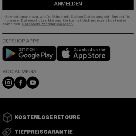
ANMELDEN
Informationen dazu, wie DefShop mit Deinen Daten umgeht, findest Du
in unserer Datenschutzerklärung. Du kannst Dich jederzeit kostenfei
abmelden.
Datenschutzerklärung lesen.
Play market
App store
Instagram
Facebook
YouTube
KOSTENLOSE RETOURE
TIEFPREISGARANTIE