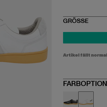
SIZE
GRÖSSE
Artikel fällt norma
FARBOPTIO