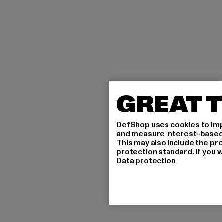
GREAT T
DefShop uses cookies to imp
and measure interest-based c
This may also include the pr
protection standard. If you w
Data protection