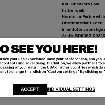
Kat.: Sneakers Low
Farbe: weiß
Hersteller Farbe: whit
Obermaterial: Leder
Innenfutter: sonstige
Art.Nr: BD9052-0022
O SEE YOU HERE!
Hersteller: Brandit Te
Spichernstraße 6a | 5
rove your use experience, save your preferences, analyse u
ontents and advertising. In addition, we allow partners to e
ocessing of your data in the USA or other countries which do 
GRÖSSE 
ant to change this, click on "Custom settings". By clicking on 
PFLEGEHINWE
ACCEPT
INDIVIDUAL SETTINGS
LIEFERUNG &