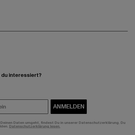
 du interessiert?
ANMELDEN
Deinen Daten umgeht, findest Du in unserer Datenschutzerklärung. Du
lden.
Datenschutzerklärung lesen.