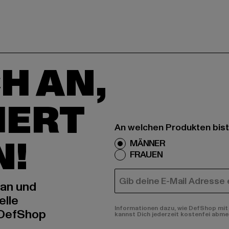
H AN,
IERT
An welchen Produkten bist
N!
MÄNNER
FRAUEN
E-MAIL
 an und
elle
Informationen dazu, wie DefShop mit 
 DefShop
kannst Dich jederzeit kostenfei abme