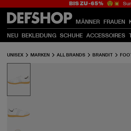
BIS ZU -65%
😲💥 Sum
MÄNNER
FRAUEN
NEU
BEKLEIDUNG
SCHUHE
ACCESSOIRES
UNISEX
MARKEN
ALL BRANDS
BRANDIT
FOO