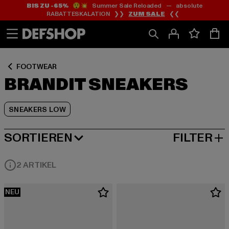
BIS ZU -65%
😲💥 Summer Sale Reloaded — absolute
Zum
Zum
Zum
RABATTESKALATION ❯❯
ZUM SALE
❮❮
Inhalt
Fußzeile
Produktraster
springen
springen
springen
FOOTWEAR
BRANDIT SNEAKERS
SNEAKERS LOW
SORTIEREN
FILTER
BELIEBTESTE
2 ARTIKEL
NEU