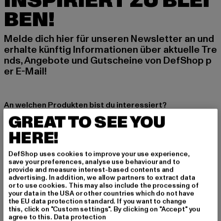
INSPIRIERT ZU BLEI
BEN!
Melde dich hier für unseren Newsletter an und
erhalte künftig Informationen über aktuelle Tre
nds, Angebote und Gutscheine von DefShop p
er E-Mail!
An welchen Produkten bist du interessiert?
GREAT TO SEE YOU
MÄNNER
FRAUEN
HERE!
DefShop uses cookies to improve your use experience,
E-MAIL
save your preferences, analyse use behaviour and to
provide and measure interest-based contents and
advertising. In addition, we allow partners to extract data
ANMELDEN
or to use cookies. This may also include the processing of
your data in the USA or other countries which do not have
the EU data protection standard. If you want to change
Informationen dazu, wie DefShop mit Deinen Daten umgeht, findest Du
this, click on "Custom settings". By clicking on "Accept" you
in unserer Datenschutzerklärung. Du kannst Dich jederzeit kostenfei
abmelden.
Datenschutzerklärung lesen.
agree to this.
Data protection