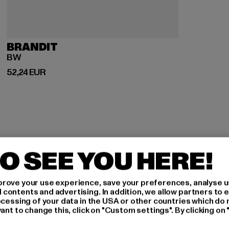
BRANDIT
BW
Derzeitiger Preis: 52,24 EUR
52,24 EUR
O SEE YOU HERE!
H AN,
rove your use experience, save your preferences, analyse u
ontents and advertising. In addition, we allow partners to e
ocessing of your data in the USA or other countries which do 
ant to change this, click on "Custom settings". By clicking on 