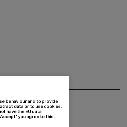
se behaviour and to provide
xtract data or to use cookies.
not have the EU data
"Accept" you agree to this.