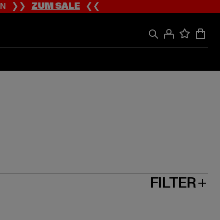
ION ❯❯
ZUM SALE
❮❮
FILTER