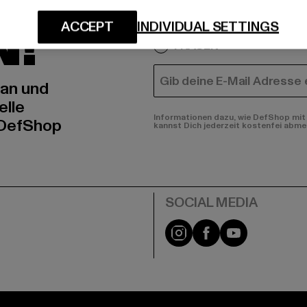
IERT
An welchen Produkten bist
N!
ACCEPT
INDIVIDUAL SETTINGS
MÄNNER
FRAUEN
E-MAIL
 an und
elle
Informationen dazu, wie DefShop mit 
 DefShop
kannst Dich jederzeit kostenfei abme
e
Instagram
Facebook
YouTube