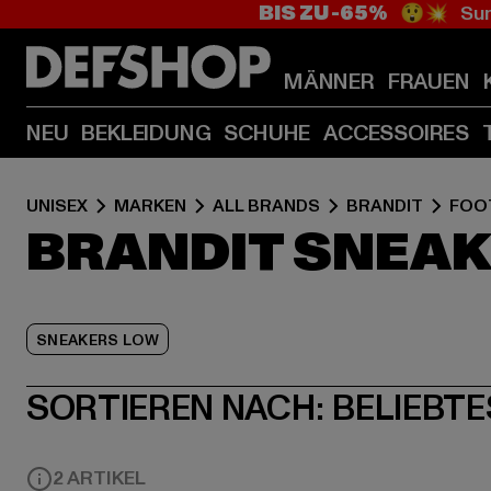
BIS ZU -65%
😲💥 Sum
MÄNNER
FRAUEN
NEU
BEKLEIDUNG
SCHUHE
ACCESSOIRES
UNISEX
MARKEN
ALL BRANDS
BRANDIT
FOO
BRANDIT SNEA
SNEAKERS LOW
SORTIEREN NACH:
BELIEBTE
2 ARTIKEL