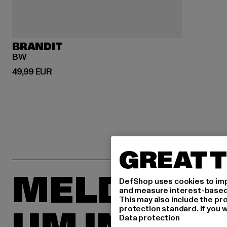
BRANDIT
BW
Derzeitiger Preis: 49,99 EUR
49,99 EUR
GREAT T
MELDE DIC
DefShop uses cookies to imp
and measure interest-based c
This may also include the pr
protection standard. If you w
Data protection