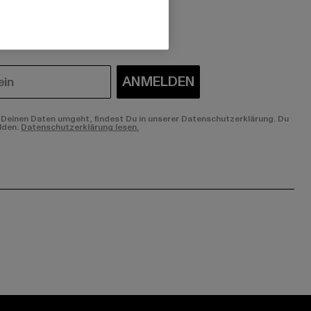
 du interessiert?
ANMELDEN
Deinen Daten umgeht, findest Du in unserer Datenschutzerklärung. Du
lden.
Datenschutzerklärung lesen.