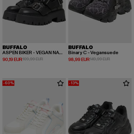
BUFFALO
BUFFALO
ASPEN BIKER - VEGAN NAPPA
Binary C - Vegansuede
Derzeitiger Preis: 90,19 EUR
Aktionspreis: 109,99 EUR
Derzeitiger Preis: 98,99 EUR
Aktionspreis
90,19 EUR
109,99 EUR
98,99 EUR
149,99 EUR
-60%
-13%