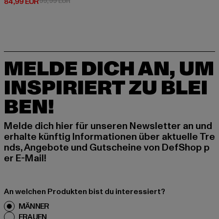
Derzeitiger Preis: 84,99 EUR
Aktionspreis: 99,99 EUR
84,99 EUR
99,99 EUR
MELDE DICH AN, UM
INSPIRIERT ZU BLEI
BEN!
Melde dich hier für unseren Newsletter an und
erhalte künftig Informationen über aktuelle Tre
nds, Angebote und Gutscheine von DefShop p
er E-Mail!
An welchen Produkten bist du interessiert?
MÄNNER
FRAUEN