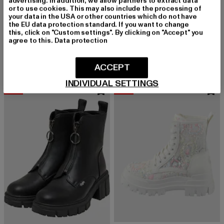
advertising. In addition, we allow partners to extract data
or to use cookies. This may also include the processing of
your data in the USA or other countries which do not have
BUFFALO
the EU data protection standard. If you want to change
Raya Ari Glam
BUFFALO
this, click on "Custom settings". By clicking on "Accept" you
Derzeitiger Preis: 67,19 EUR
Aktionspreis: 79,99 EUR
67,19 EUR
79,99 EUR
ZYDA CROSS - VEGAN LYCRA
agree to this.
Data protection
Derzeitiger Preis: 51,09 EUR
Aktionspreis:
51,09 EUR
69,99 EUR
ACCEPT
INDIVIDUAL SETTINGS
-34%
-20%