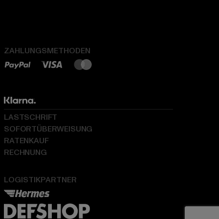
ZAHLUNGSMETHODEN
LASTSCHRIFT
SOFORTÜBERWEISUNG
RATENKAUF
RECHNUNG
LOGISTIKPARTNER