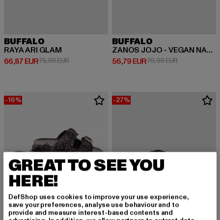
BUFFALO
BUFFALO
RAYA ARI GLAM
ZANOS JOJO - VEGAN NAPPA
Derzeitiger Preis: 66,87 EUR
Aktionspreis: 75,99 EUR
Derzeitiger Preis: 56,79 EUR
Aktionspreis:
66,87 EUR
75,99 EUR
56,79 EUR
79,99 EUR
-16%
-27%
GREAT TO SEE YOU
HERE!
DefShop uses cookies to improve your use experience,
save your preferences, analyse use behaviour and to
provide and measure interest-based contents and