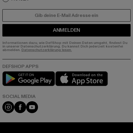
E-MAIL
ANMELDEN
Informationen dazu, wie DefShop mit Deinen Daten umgeht, findest Du
in unserer Datenschutzerklärung. Du kannst Dich jederzeit kostenfei
abmelden.
Datenschutzerklärung lesen.
Play market
App store
Instagram
Facebook
YouTube