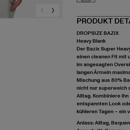
grau
PRODUKT DET
DROPSIZE BAZIX
Heavy Blank
Der Bazix Super Heavy 
einen cleanen Fit mit
im angesagten Oversi
langen Ärmeln maxima
Mischung aus 80% Bau
nicht nur superweich 
Alltag. Kombiniere ih
entspannten Look oder
kühleren Tagen – ein v
Anlass: Alltag, Bequem,