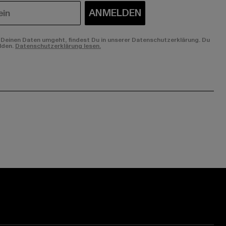
ANMELDEN
Deinen Daten umgeht, findest Du in unserer Datenschutzerklärung. Du
lden.
Datenschutzerklärung lesen.