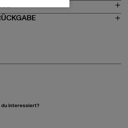
ISE
 RÜCKGABE
 du interessiert?