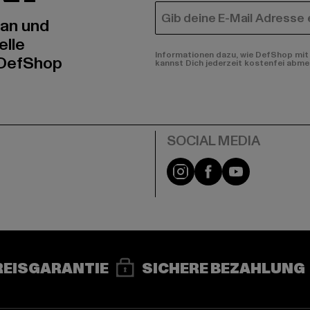
E-MAIL
 an und
elle
Informationen dazu, wie DefShop mit 
 DefShop
kannst Dich jederzeit kostenfei abme
e
Instagram
Facebook
YouTube
REISGARANTIE
SICHERE BEZAHLUNG