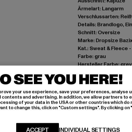
Ausschnitt: Kapuze
Ärmelart: Langarm
Verschlussarten: Rei
Details: Brandlogo, E
Schnitt: Oversize
Marke: Dropsize Bazi
Kat.: Sweat & Fleece 
Farbe: grau
Hersteller Farbe: gre
Materialzusammenset
O SEE YOU HERE!
Art.Nr: BRZH012-1712
rove your use experience, save your preferences, analyse u
Hersteller: Dropsize
ontents and advertising. In addition, we allow partners to e
ocessing of your data in the USA or other countries which do 
Motzener Straße 6 | 12
ant to change this, click on "Custom settings". By clicking on 
GRÖSSE 
ACCEPT
INDIVIDUAL SETTINGS