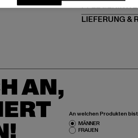
PFLEGEHINWE
LIEFERUNG &
H AN,
IERT
An welchen Produkten bist
N!
MÄNNER
FRAUEN