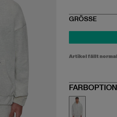
SIZE
GRÖSSE
Artikel fällt norma
FARBOPTIO