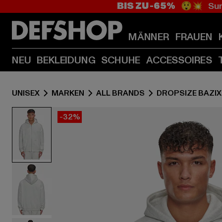
BIS ZU -65%
😲💥 Sum
MÄNNER
FRAUEN
NEU
BEKLEIDUNG
SCHUHE
ACCESSOIRES
UNISEX
MARKEN
ALL BRANDS
DROPSIZE BAZIX
-32%