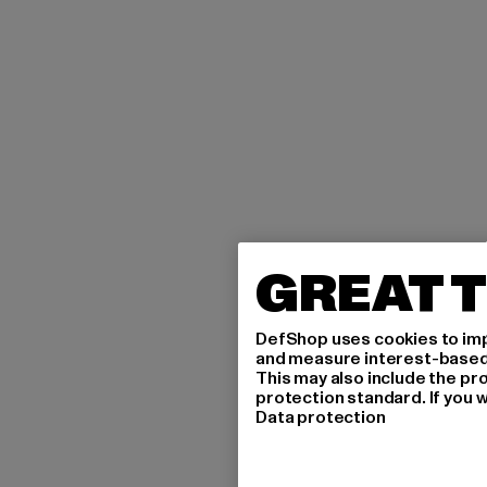
GREAT T
DefShop uses cookies to imp
and measure interest-based c
This may also include the pr
protection standard. If you w
Data protection