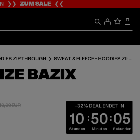
ION ❯❯
ZUM SALE
❮❮
ODIES ZIPTHROUGH
SWEAT & FLEECE - HOODIES ZIPT
ZE BAZIX
 33,99 EUR
Aktionspreis: 49,99 EUR
49,99 EUR
-32% DEAL ENDET IN
10
50
04
Stunden
Minuten
Sekunden