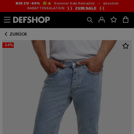
BIS ZU -65%
😲💥 Summer Sale Reloaded — absolute
Zum
Zum
RABATTESKALATION ❯❯
ZUM SALE
❮❮
Inhalt
Fußzeile
springen
springen
ZURÜCK
-54%