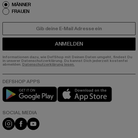
MÄNNER
FRAUEN
E-MAIL
ANMELDEN
Informationen dazu, wie DefShop mit Deinen Daten umgeht, findest Du
in unserer Datenschutzerklärung. Du kannst Dich jederzeit kostenfei
abmelden.
Datenschutzerklärung lesen.
Play market
App store
Instagram
Facebook
YouTube