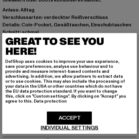
Sneakern oder Boots kombinieren kannst.
Anlass: Alltag
Verschlussarten: verdeckter Reißverschluss
Details: Coin-Pocket, Gesäßtaschen, Einschubtaschen
Schnitt: schmal
GREAT TO SEE YOU
Marke: 2Y Premium
Kat.: Slim Fit Jeans
HERE!
Farbe: blau
DefShop uses cookies to improve your use experience,
Hersteller Farbe: light blue
save your preferences, analyse use behaviour and to
Materialzusammensetzung: 98% Baumwolle, 2%
provide and measure interest-based contents and
advertising. In addition, we allow partners to extract data
Elasthan
or to use cookies. This may also include the processing of
Art.Nr: 2Y-B5918-01851
your data in the USA or other countries which do not have
the EU data protection standard. If you want to change
this, click on "Custom settings". By clicking on "Accept" you
Hersteller: 2Y Premium GmbH |
info@2y-studios.com
agree to this.
Data protection
Hollefeldstraße 16 | 48282 Emsdetten | DE
ACCEPT
INDIVIDUAL SETTINGS
GRÖSSE & PASSFORM