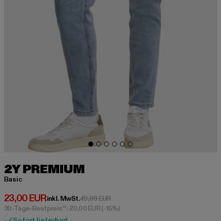
2Y PREMIUM
Basic
Derzeitiger Preis: 23,00 EUR
23,00 EUR
Aktionspreis: 49,99 EUR
inkl. MwSt.
49,99 EUR
30-Tage-Bestpreis**: 20,00 EUR
(-15%)
Sofort lieferbar!