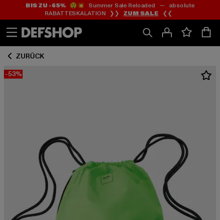
BIS ZU -65%
😲💥 Summer Sale Reloaded — absolute
Zum
Zum
RABATTESKALATION ❯❯
ZUM SALE
❮❮
Inhalt
Fußzeile
springen
springen
ZURÜCK
-53%