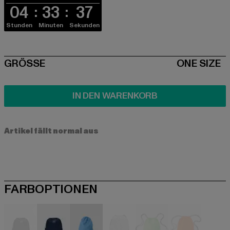
04
33
36
Stunden
Minuten
Sekunden
SIZE
GRÖSSE
ONE SIZE
IN DEN WARENKORB
Artikel fällt normal aus
FARBOPTIONEN