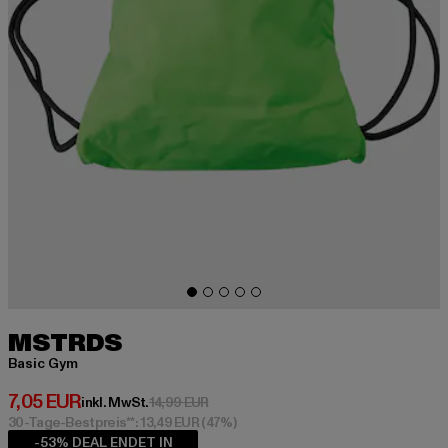
MSTRDS
Basic Gym
Derzeitiger Preis: 7,05 EUR
7,05 EUR
Aktionspreis: 14,99 EUR
inkl. MwSt.
14,99 EUR
30-Tage-Bestpreis**: 13,49 EUR
(47%)
-53% DEAL ENDET IN