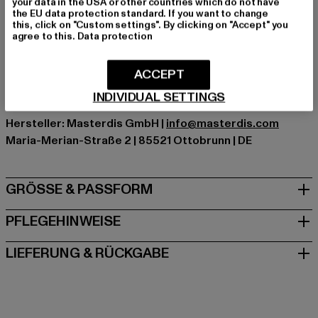
your data in the USA or other countries which do not have
Marke: MSTRDS
the EU data protection standard. If you want to change
Kat.: Bags & Luggage
this, click on "Custom settings". By clicking on "Accept" you
agree to this.
Data protection
Farbe: neongrün
Hersteller Farbe: neongreen
Materialzusammensetzung: 100% Polyester
ACCEPT
Art.Nr: 10619-00161
INDIVIDUAL SETTINGS
Hersteller: Masterdis GmbH |
info@masterdis.com
Maria-Merian-Straße 2 | 85521 Ottobrunn | DE
GRÖSSE & PASSFORM
PFLEGEHINWEISE
LIEFERUNG & RÜCKGABE